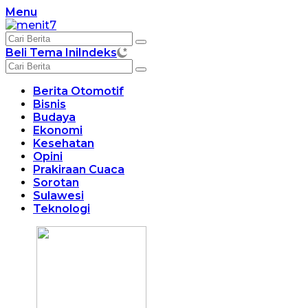
Langsung
Menu
ke
konten
Beli Tema Ini
Indeks
Berita Otomotif
Bisnis
Budaya
Ekonomi
Kesehatan
Opini
Prakiraan Cuaca
Sorotan
Sulawesi
Teknologi