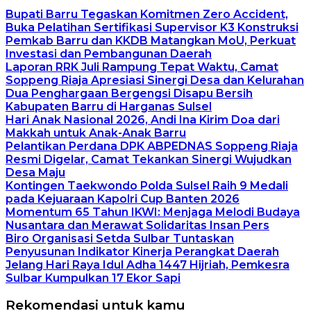
Bupati Barru Tegaskan Komitmen Zero Accident,
Buka Pelatihan Sertifikasi Supervisor K3 Konstruksi
Pemkab Barru dan KKDB Matangkan MoU, Perkuat
Investasi dan Pembangunan Daerah
Laporan RRK Juli Rampung Tepat Waktu, Camat
Soppeng Riaja Apresiasi Sinergi Desa dan Kelurahan
Dua Penghargaan Bergengsi Disapu Bersih
Kabupaten Barru di Harganas Sulsel
Hari Anak Nasional 2026, Andi Ina Kirim Doa dari
Makkah untuk Anak-Anak Barru
Pelantikan Perdana DPK ABPEDNAS Soppeng Riaja
Resmi Digelar, Camat Tekankan Sinergi Wujudkan
Desa Maju
Kontingen Taekwondo Polda Sulsel Raih 9 Medali
pada Kejuaraan Kapolri Cup Banten 2026
Momentum 65 Tahun IKWI: Menjaga Melodi Budaya
Nusantara dan Merawat Solidaritas Insan Pers
Biro Organisasi Setda Sulbar Tuntaskan
Penyusunan Indikator Kinerja Perangkat Daerah
Jelang Hari Raya Idul Adha 1447 Hijriah, Pemkesra
Sulbar Kumpulkan 17 Ekor Sapi
Rekomendasi untuk kamu