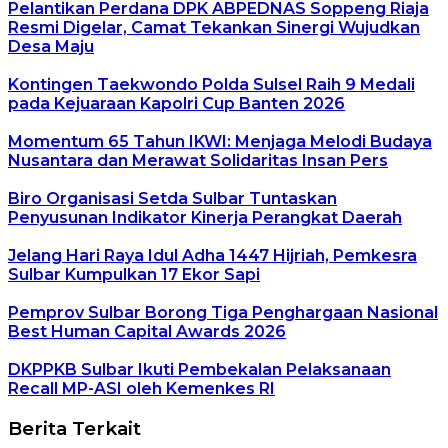
Pelantikan Perdana DPK ABPEDNAS Soppeng Riaja
Resmi Digelar, Camat Tekankan Sinergi Wujudkan
Desa Maju
Kontingen Taekwondo Polda Sulsel Raih 9 Medali
pada Kejuaraan Kapolri Cup Banten 2026
Momentum 65 Tahun IKWI: Menjaga Melodi Budaya
Nusantara dan Merawat Solidaritas Insan Pers
Biro Organisasi Setda Sulbar Tuntaskan
Penyusunan Indikator Kinerja Perangkat Daerah
Jelang Hari Raya Idul Adha 1447 Hijriah, Pemkesra
Sulbar Kumpulkan 17 Ekor Sapi
Pemprov Sulbar Borong Tiga Penghargaan Nasional
Best Human Capital Awards 2026
DKPPKB Sulbar Ikuti Pembekalan Pelaksanaan
Recall MP-ASI oleh Kemenkes RI
Berita Terkait