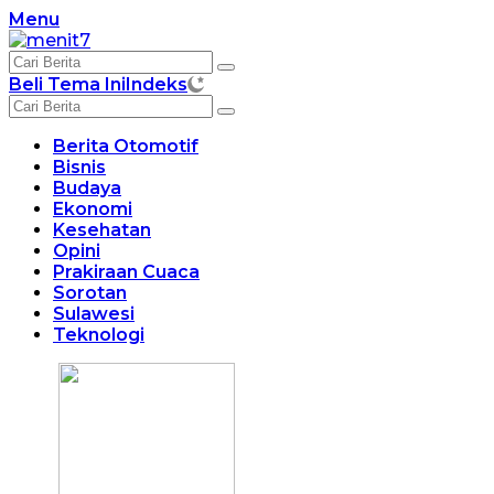
Langsung
Menu
ke
konten
Beli Tema Ini
Indeks
Berita Otomotif
Bisnis
Budaya
Ekonomi
Kesehatan
Opini
Prakiraan Cuaca
Sorotan
Sulawesi
Teknologi