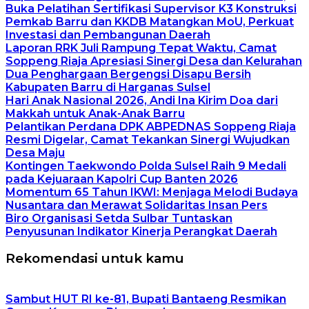
Buka Pelatihan Sertifikasi Supervisor K3 Konstruksi
Pemkab Barru dan KKDB Matangkan MoU, Perkuat
Investasi dan Pembangunan Daerah
Laporan RRK Juli Rampung Tepat Waktu, Camat
Soppeng Riaja Apresiasi Sinergi Desa dan Kelurahan
Dua Penghargaan Bergengsi Disapu Bersih
Kabupaten Barru di Harganas Sulsel
Hari Anak Nasional 2026, Andi Ina Kirim Doa dari
Makkah untuk Anak-Anak Barru
Pelantikan Perdana DPK ABPEDNAS Soppeng Riaja
Resmi Digelar, Camat Tekankan Sinergi Wujudkan
Desa Maju
Kontingen Taekwondo Polda Sulsel Raih 9 Medali
pada Kejuaraan Kapolri Cup Banten 2026
Momentum 65 Tahun IKWI: Menjaga Melodi Budaya
Nusantara dan Merawat Solidaritas Insan Pers
Biro Organisasi Setda Sulbar Tuntaskan
Penyusunan Indikator Kinerja Perangkat Daerah
Rekomendasi untuk kamu
Sambut HUT RI ke-81, Bupati Bantaeng Resmikan