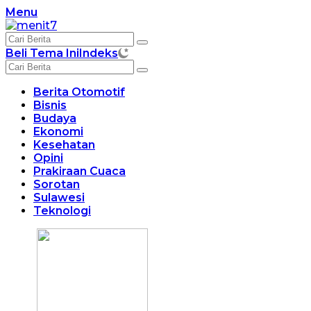
Langsung
Menu
ke
konten
Beli Tema Ini
Indeks
Berita Otomotif
Bisnis
Budaya
Ekonomi
Kesehatan
Opini
Prakiraan Cuaca
Sorotan
Sulawesi
Teknologi