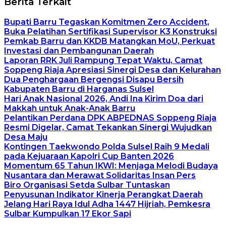
Berita Terkait
Bupati Barru Tegaskan Komitmen Zero Accident,
Buka Pelatihan Sertifikasi Supervisor K3 Konstruksi
Pemkab Barru dan KKDB Matangkan MoU, Perkuat
Investasi dan Pembangunan Daerah
Laporan RRK Juli Rampung Tepat Waktu, Camat
Soppeng Riaja Apresiasi Sinergi Desa dan Kelurahan
Dua Penghargaan Bergengsi Disapu Bersih
Kabupaten Barru di Harganas Sulsel
Hari Anak Nasional 2026, Andi Ina Kirim Doa dari
Makkah untuk Anak-Anak Barru
Pelantikan Perdana DPK ABPEDNAS Soppeng Riaja
Resmi Digelar, Camat Tekankan Sinergi Wujudkan
Desa Maju
Kontingen Taekwondo Polda Sulsel Raih 9 Medali
pada Kejuaraan Kapolri Cup Banten 2026
Momentum 65 Tahun IKWI: Menjaga Melodi Budaya
Nusantara dan Merawat Solidaritas Insan Pers
Biro Organisasi Setda Sulbar Tuntaskan
Penyusunan Indikator Kinerja Perangkat Daerah
Jelang Hari Raya Idul Adha 1447 Hijriah, Pemkesra
Sulbar Kumpulkan 17 Ekor Sapi