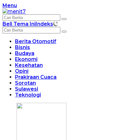
Langsung
Menu
ke
konten
Beli Tema Ini
Indeks
Berita Otomotif
Bisnis
Budaya
Ekonomi
Kesehatan
Opini
Prakiraan Cuaca
Sorotan
Sulawesi
Teknologi