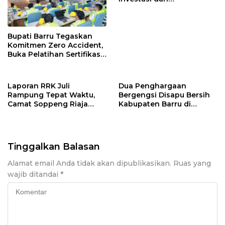
Pembangunan Daerah
Bupati Barru Tegaskan
Komitmen Zero Accident,
Buka Pelatihan Sertifikasi
Supervisor K3 Konstruksi
Laporan RRK Juli
Dua Penghargaan
Rampung Tepat Waktu,
Bergengsi Disapu Bersih
Camat Soppeng Riaja
Kabupaten Barru di
Apresiasi Sinergi Desa
Harganas Sulsel
dan Kelurahan
Tinggalkan Balasan
Alamat email Anda tidak akan dipublikasikan.
Ruas yang
wajib ditandai
*