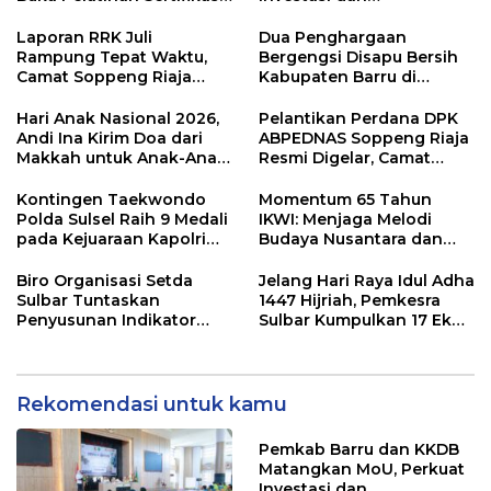
Supervisor K3 Konstruksi
Pembangunan Daerah
Laporan RRK Juli
Dua Penghargaan
Rampung Tepat Waktu,
Bergengsi Disapu Bersih
Camat Soppeng Riaja
Kabupaten Barru di
Apresiasi Sinergi Desa
Harganas Sulsel
dan Kelurahan
Hari Anak Nasional 2026,
Pelantikan Perdana DPK
Andi Ina Kirim Doa dari
ABPEDNAS Soppeng Riaja
Makkah untuk Anak-Anak
Resmi Digelar, Camat
Barru
Tekankan Sinergi
Wujudkan Desa Maju
Kontingen Taekwondo
Momentum 65 Tahun
Polda Sulsel Raih 9 Medali
IKWI: Menjaga Melodi
pada Kejuaraan Kapolri
Budaya Nusantara dan
Cup Banten 2026
Merawat Solidaritas Insan
Pers
Biro Organisasi Setda
Jelang Hari Raya Idul Adha
Sulbar Tuntaskan
1447 Hijriah, Pemkesra
Penyusunan Indikator
Sulbar Kumpulkan 17 Ekor
Kinerja Perangkat Daerah
Sapi
Rekomendasi untuk kamu
Pemkab Barru dan KKDB
Matangkan MoU, Perkuat
Investasi dan