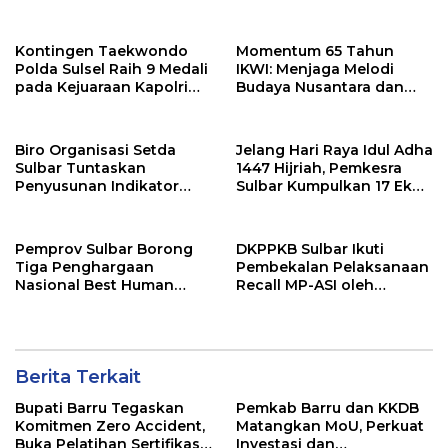
Barru
Tekankan Sinergi
Wujudkan Desa Maju
Kontingen Taekwondo
Momentum 65 Tahun
Polda Sulsel Raih 9 Medali
IKWI: Menjaga Melodi
pada Kejuaraan Kapolri
Budaya Nusantara dan
Cup Banten 2026
Merawat Solidaritas Insan
Pers
Biro Organisasi Setda
Jelang Hari Raya Idul Adha
Sulbar Tuntaskan
1447 Hijriah, Pemkesra
Penyusunan Indikator
Sulbar Kumpulkan 17 Ekor
Kinerja Perangkat Daerah
Sapi
Pemprov Sulbar Borong
DKPPKB Sulbar Ikuti
Tiga Penghargaan
Pembekalan Pelaksanaan
Nasional Best Human
Recall MP-ASI oleh
Capital Awards 2026
Kemenkes RI
Berita Terkait
Bupati Barru Tegaskan
Pemkab Barru dan KKDB
Komitmen Zero Accident,
Matangkan MoU, Perkuat
Buka Pelatihan Sertifikasi
Investasi dan