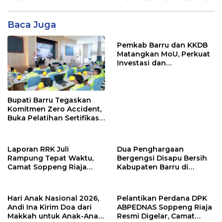
Baca Juga
Pemkab Barru dan KKDB
Matangkan MoU, Perkuat
Investasi dan
Pembangunan Daerah
Bupati Barru Tegaskan
Komitmen Zero Accident,
Buka Pelatihan Sertifikasi
Supervisor K3 Konstruksi
Laporan RRK Juli
Dua Penghargaan
Rampung Tepat Waktu,
Bergengsi Disapu Bersih
Camat Soppeng Riaja
Kabupaten Barru di
Apresiasi Sinergi Desa
Harganas Sulsel
dan Kelurahan
Hari Anak Nasional 2026,
Pelantikan Perdana DPK
Andi Ina Kirim Doa dari
ABPEDNAS Soppeng Riaja
Makkah untuk Anak-Anak
Resmi Digelar, Camat