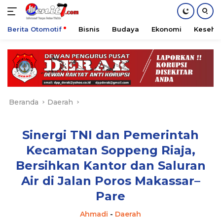
Berita Otomotif
Bisnis
Budaya
Ekonomi
Keseha
Langsung
ke
konten
Beranda
Daerah
Sinergi TNI dan Pemerintah
Kecamatan Soppeng Riaja,
Bersihkan Kantor dan Saluran
Air di Jalan Poros Makassar–
Pare
Ahmadi
-
Daerah