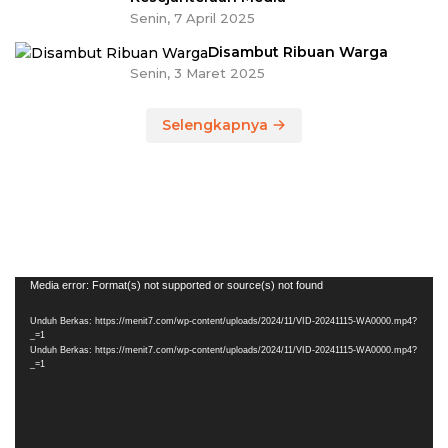
Senin, 7 April 2025
Disambut Ribuan Warga
Senin, 3 Maret 2025
Selengkapnya
Pemutar
Media error: Format(s) not supported or source(s) not found
Video
Unduh Berkas: https://menit7.com/wp-content/uploads/2024/11/VID-20241115-WA0000.mp4?
_=1
Unduh Berkas: https://menit7.com/wp-content/uploads/2024/11/VID-20241115-WA0000.mp4?
_=1