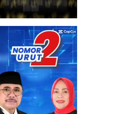
utar
eo