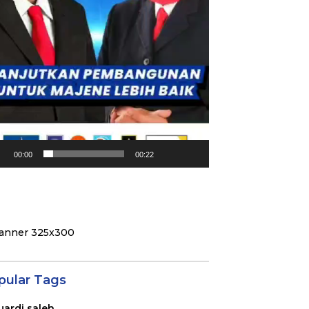
00:00
00:22
pular Tags
uardi saleh