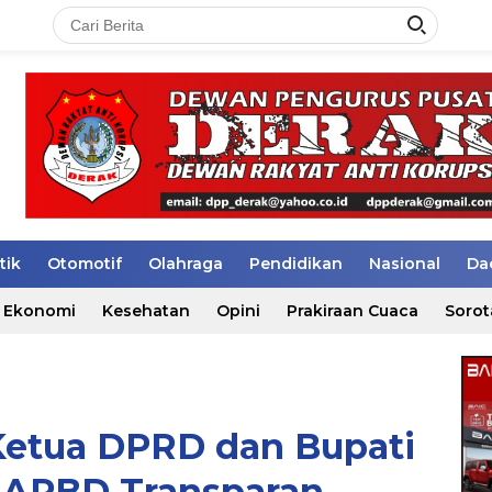
tik
Otomotif
Olahraga
Pendidikan
Nasional
Da
Ekonomi
Kesehatan
Opini
Prakiraan Cuaca
Sorot
Ketua DPRD dan Bupati
 APBD Transparan