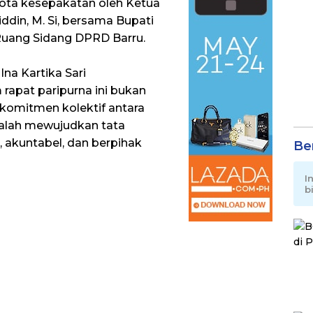
ota kesepakatan oleh Ketua
ddin, M. Si, bersama Bupati
di Ruang Sidang DPRD Barru.
na Kartika Sari
apat paripurna ini bukan
komitmen kolektif antara
adalah mewujudkan tata
, akuntabel, dan berpihak
Be
I
b