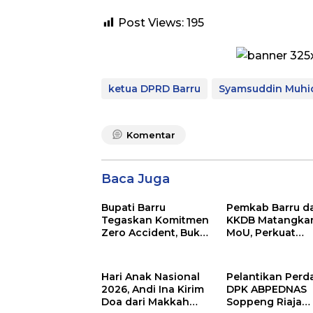
Post Views:
195
ketua DPRD Barru
Syamsuddin Muhi
Komentar
Baca Juga
Bupati Barru
Pemkab Barru d
Tegaskan Komitmen
KKDB Matangka
Zero Accident, Buka
MoU, Perkuat
Pelatihan Sertifikasi
Investasi dan
Supervisor K3
Pembangunan
Konstruksi
Daerah
Hari Anak Nasional
Pelantikan Perd
2026, Andi Ina Kirim
DPK ABPEDNAS
Doa dari Makkah
Soppeng Riaja