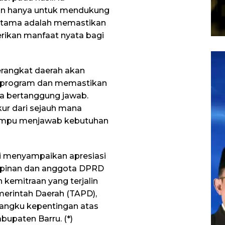
an hanya untuk mendukung
utama adalah memastikan
rikan manfaat nyata bagi
Pem
Vid
erangkat daerah akan
n program dan memastikan
ra bertanggung jawab.
ur dari sejauh mana
ampu menjawab kebutuhan
i menyampaikan apresiasi
mpinan dan anggota DPRD
 kemitraan yang terjalin
merintah Daerah (TAPD),
mangku kepentingan atas
upaten Barru. (*)