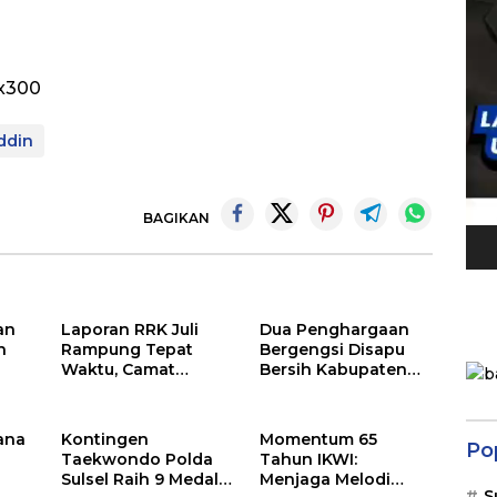
ddin
BAGIKAN
an
Laporan RRK Juli
Dua Penghargaan
n
Rampung Tepat
Bergengsi Disapu
Waktu, Camat
Bersih Kabupaten
Soppeng Riaja
Barru di Harganas
Apresiasi Sinergi
Sulsel
Desa dan Kelurahan
ana
Kontingen
Momentum 65
Po
Taekwondo Polda
Tahun IKWI:
Sulsel Raih 9 Medali
Menjaga Melodi
S