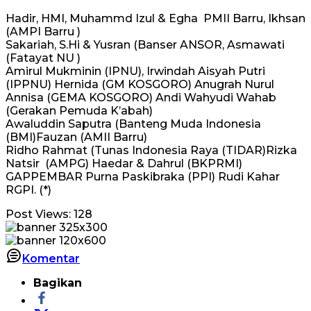
Hadir, HMI, Muhammd Izul & Egha PMII Barru, Ikhsan
(AMPI Barru )
Sakariah, S.Hi & Yusran (Banser ANSOR, Asmawati
(Fatayat NU )
Amirul Mukminin (IPNU), Irwindah Aisyah Putri
(IPPNU) Hernida (GM KOSGORO) Anugrah Nurul
Annisa (GEMA KOSGORO) Andi Wahyudi Wahab
(Gerakan Pemuda K’abah)
Awaluddin Saputra (Banteng Muda Indonesia
(BMI)Fauzan (AMII Barru)
Ridho Rahmat (Tunas Indonesia Raya (TIDAR)Rizka
Natsir (AMPG) Haedar & Dahrul (BKPRMI)
GAPPEMBAR Purna Paskibraka (PPI) Rudi Kahar
RGPI. (*)
Post Views:
128
Komentar
Bagikan