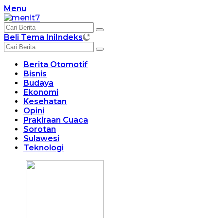
Langsung
Menu
ke
konten
Beli Tema Ini
Indeks
Berita Otomotif
Bisnis
Budaya
Ekonomi
Kesehatan
Opini
Prakiraan Cuaca
Sorotan
Sulawesi
Teknologi