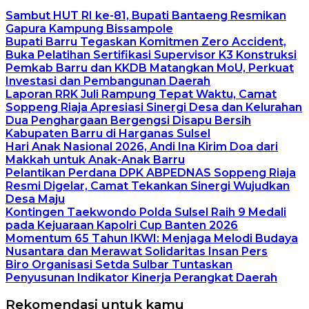
Sambut HUT RI ke-81, Bupati Bantaeng Resmikan
Gapura Kampung Bissampole
Bupati Barru Tegaskan Komitmen Zero Accident,
Buka Pelatihan Sertifikasi Supervisor K3 Konstruksi
Pemkab Barru dan KKDB Matangkan MoU, Perkuat
Investasi dan Pembangunan Daerah
Laporan RRK Juli Rampung Tepat Waktu, Camat
Soppeng Riaja Apresiasi Sinergi Desa dan Kelurahan
Dua Penghargaan Bergengsi Disapu Bersih
Kabupaten Barru di Harganas Sulsel
Hari Anak Nasional 2026, Andi Ina Kirim Doa dari
Makkah untuk Anak-Anak Barru
Pelantikan Perdana DPK ABPEDNAS Soppeng Riaja
Resmi Digelar, Camat Tekankan Sinergi Wujudkan
Desa Maju
Kontingen Taekwondo Polda Sulsel Raih 9 Medali
pada Kejuaraan Kapolri Cup Banten 2026
Momentum 65 Tahun IKWI: Menjaga Melodi Budaya
Nusantara dan Merawat Solidaritas Insan Pers
Biro Organisasi Setda Sulbar Tuntaskan
Penyusunan Indikator Kinerja Perangkat Daerah
Rekomendasi untuk kamu