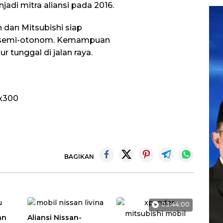
jadi mitra aliansi pada 2016.
Pem
Vid
n dan Mitsubishi siap
 semi-otonom. Kemampuan
 tunggal di jalan raya.
BAGIKAN
03:44:00
an
Aliansi Nissan-