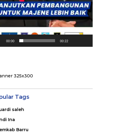
00:00
00:22
pular Tags
uardi saleh
ndi Ina
emkab Barru