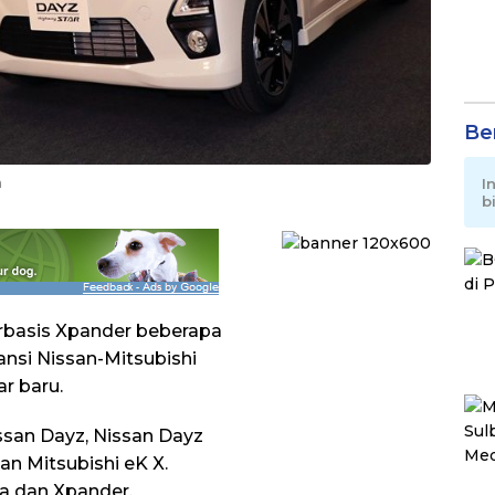
Be
I
a
b
erbasis Xpander beberapa
iansi Nissan-Mitsubishi
r baru.
ssan Dayz, Nissan Dayz
an Mitsubishi eK X.
a dan Xpander.