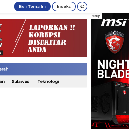
Beli Tema Ini
Indeks
tutup
erah
an
Sulawesi
Teknologi