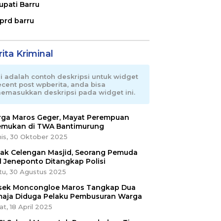
upati Barru
prd barru
ita Kriminal
ni adalah contoh deskripsi untuk widget
ecent post wpberita, anda bisa
emasukkan deskripsi pada widget ini.
ga Maros Geger, Mayat Perempuan
emukan di TWA Bantimurung
is, 30 Oktober 2025
ak Celengan Masjid, Seorang Pemuda
l Jeneponto Ditangkap Polisi
tu, 30 Agustus 2025
sek Moncongloe Maros Tangkap Dua
aja Diduga Pelaku Pembusuran Warga
t, 18 April 2025