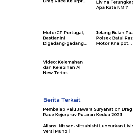
Drag Race Kejurprov
Livina Terungka
Putaran Kedua 2023
Apa Kata NMI?
MotorGP Portugal,
Jelang Bulan Pu
Bastianini
Polsek Batui Raz
Digadang-gadang
Motor Knalpot
Naik Podium Lagi
Racing
Video: Kelemahan
dan Kelebihan All
New Terios
Berita Terkait
Pembalap Palu Jawara Suryanation Drag
Race Kejurprov Putaran Kedua 2023
Aliansi Nissan-Mitsubishi Luncurkan Livi
Versi Mungil