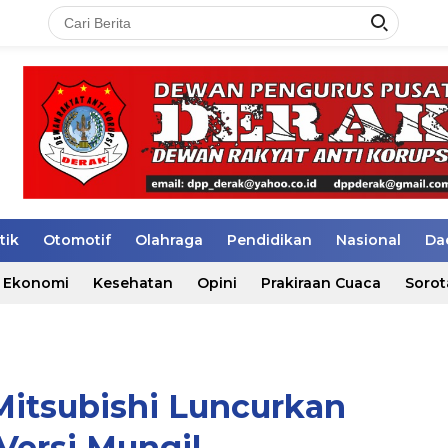
tik
Otomotif
Olahraga
Pendidikan
Nasional
Da
Ekonomi
Kesehatan
Opini
Prakiraan Cuaca
Sorot
-Mitsubishi Luncurkan
 Versi Mungil