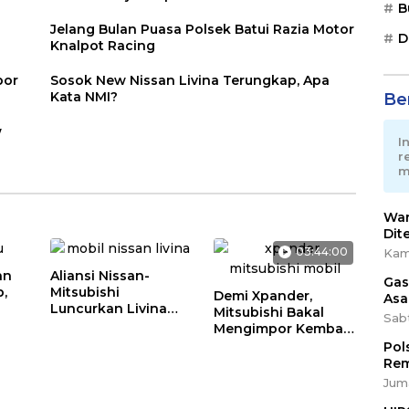
B
Jelang Bulan Puasa Polsek Batui Razia Motor
D
Knalpot Racing
por
Sosok New Nissan Livina Terungkap, Apa
Kata NMI?
Ber
w
I
r
m
War
Dit
03:44:00
Kam
an
Aliansi Nissan-
Gas
p,
Mitsubishi
Demi Xpander,
Asa
Luncurkan Livina
Mitsubishi Bakal
Sab
Versi Mungil
Mengimpor Kembali
Pajero Sport
Pol
Rem
Juma