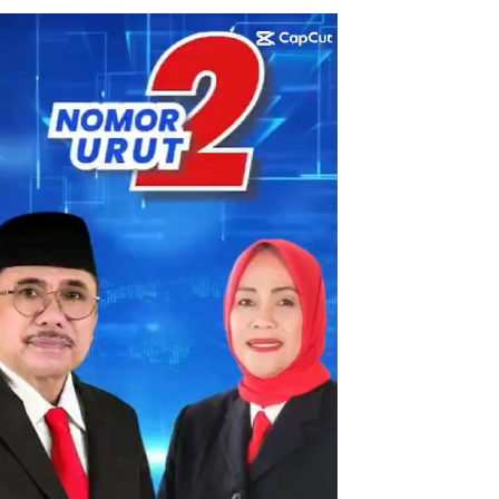
utar
eo