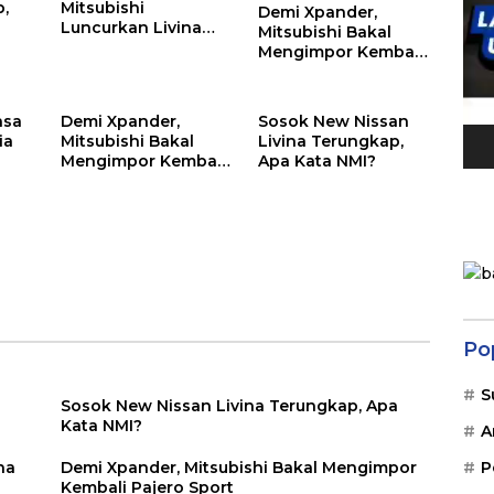
p,
Mitsubishi
Demi Xpander,
Luncurkan Livina
Mitsubishi Bakal
Versi Mungil
Mengimpor Kembali
Pajero Sport
asa
Demi Xpander,
Sosok New Nissan
ia
Mitsubishi Bakal
Livina Terungkap,
Mengimpor Kembali
Apa Kata NMI?
Pajero Sport
Po
S
Sosok New Nissan Livina Terungkap, Apa
Kata NMI?
A
na
Demi Xpander, Mitsubishi Bakal Mengimpor
P
Kembali Pajero Sport