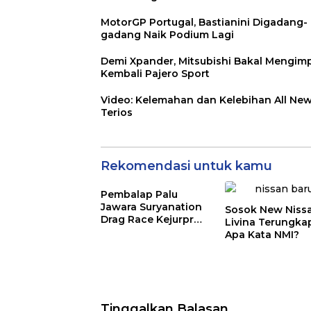
MotorGP Portugal, Bastianini Digadang-
gadang Naik Podium Lagi
Demi Xpander, Mitsubishi Bakal Mengim
Kembali Pajero Sport
Video: Kelemahan dan Kelebihan All Ne
Terios
Rekomendasi untuk kamu
Pembalap Palu
Jawara Suryanation
Sosok New Niss
Drag Race Kejurprov
Livina Terungka
Putaran Kedua 2023
Apa Kata NMI?
Tinggalkan Balasan