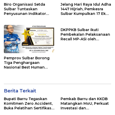
Biro Organisasi Setda
Jelang Hari Raya Idul Adha
Sulbar Tuntaskan
1447 Hijriah, Pemkesra
Penyusunan Indikator
Sulbar Kumpulkan 17 Ekor
Kinerja Perangkat Daerah
Sapi
DKPPKB Sulbar Ikuti
Pembekalan Pelaksanaan
Recall MP-ASI oleh
Kemenkes RI
Pemprov Sulbar Borong
Tiga Penghargaan
Nasional Best Human
Capital Awards 2026
Berita Terkait
Bupati Barru Tegaskan
Pemkab Barru dan KKDB
Komitmen Zero Accident,
Matangkan MoU, Perkuat
Buka Pelatihan Sertifikasi
Investasi dan
Supervisor K3 Konstruksi
Pembangunan Daerah