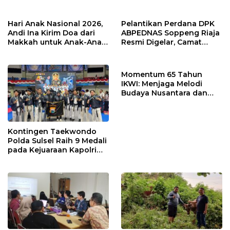
Apresiasi Sinergi Desa
Harganas Sulsel
dan Kelurahan
Hari Anak Nasional 2026,
Pelantikan Perdana DPK
Andi Ina Kirim Doa dari
ABPEDNAS Soppeng Riaja
Makkah untuk Anak-Anak
Resmi Digelar, Camat
Barru
Tekankan Sinergi
Wujudkan Desa Maju
Momentum 65 Tahun
IKWI: Menjaga Melodi
Budaya Nusantara dan
Merawat Solidaritas Insan
Pers
Kontingen Taekwondo
Polda Sulsel Raih 9 Medali
pada Kejuaraan Kapolri
Cup Banten 2026