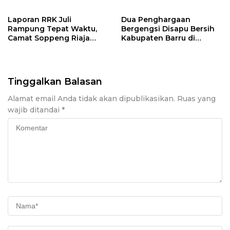
Laporan RRK Juli
Dua Penghargaan
Rampung Tepat Waktu,
Bergengsi Disapu Bersih
Camat Soppeng Riaja
Kabupaten Barru di
Apresiasi Sinergi Desa
Harganas Sulsel
dan Kelurahan
Tinggalkan Balasan
Alamat email Anda tidak akan dipublikasikan.
Ruas yang
wajib ditandai
*