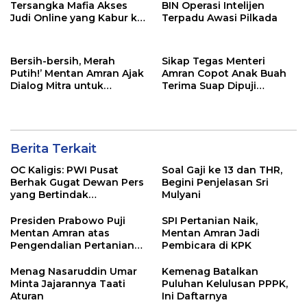
Tersangka Mafia Akses
BIN Operasi Intelijen
Judi Online yang Kabur ke
Terpadu Awasi Pilkada
Luar Negeri
Bersih-bersih, Merah
Sikap Tegas Menteri
Putih!’ Mentan Amran Ajak
Amran Copot Anak Buah
Dialog Mitra untuk
Terima Suap Dipuji
Kuatkan Integritas
Mahfud MD
Berita Terkait
OC Kaligis: PWI Pusat
Soal Gaji ke 13 dan THR,
Berhak Gugat Dewan Pers
Begini Penjelasan Sri
yang Bertindak
Mulyani
Sewenang-wenang
Presiden Prabowo Puji
SPI Pertanian Naik,
Mentan Amran atas
Mentan Amran Jadi
Pengendalian Pertanian
Pembicara di KPK
yang Sangat Baik
Menag Nasaruddin Umar
Kemenag Batalkan
Minta Jajarannya Taati
Puluhan Kelulusan PPPK,
Aturan
Ini Daftarnya