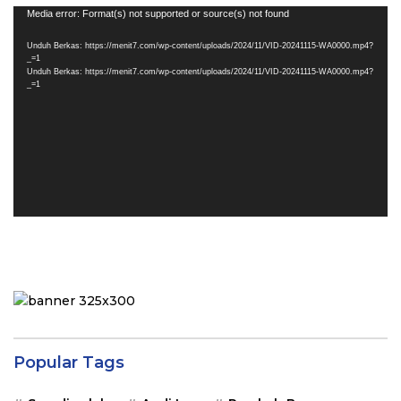
Pemutar
Media error: Format(s) not supported or source(s) not found
Video
Unduh Berkas: https://menit7.com/wp-content/uploads/2024/11/VID-20241115-WA0000.mp4?
_=1
Unduh Berkas: https://menit7.com/wp-content/uploads/2024/11/VID-20241115-WA0000.mp4?
_=1
Popular Tags