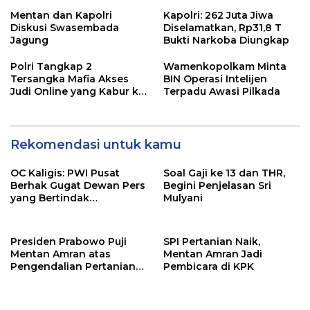
Mentan dan Kapolri
Kapolri: 262 Juta Jiwa
Diskusi Swasembada
Diselamatkan, Rp31,8 T
Jagung
Bukti Narkoba Diungkap
Polri Tangkap 2
Wamenkopolkam Minta
Tersangka Mafia Akses
BIN Operasi Intelijen
Judi Online yang Kabur ke
Terpadu Awasi Pilkada
Luar Negeri
Rekomendasi untuk kamu
OC Kaligis: PWI Pusat
Soal Gaji ke 13 dan THR,
Berhak Gugat Dewan Pers
Begini Penjelasan Sri
yang Bertindak
Mulyani
Sewenang-wenang
Presiden Prabowo Puji
SPI Pertanian Naik,
Mentan Amran atas
Mentan Amran Jadi
Pengendalian Pertanian
Pembicara di KPK
yang Sangat Baik