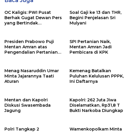
Baca Juga
OC Kaligis: PWI Pusat
Soal Gaji ke 13 dan THR,
Berhak Gugat Dewan Pers
Begini Penjelasan Sri
yang Bertindak
Mulyani
Sewenang-wenang
Presiden Prabowo Puji
SPI Pertanian Naik,
Mentan Amran atas
Mentan Amran Jadi
Pengendalian Pertanian
Pembicara di KPK
yang Sangat Baik
Menag Nasaruddin Umar
Kemenag Batalkan
Minta Jajarannya Taati
Puluhan Kelulusan PPPK,
Aturan
Ini Daftarnya
Mentan dan Kapolri
Kapolri: 262 Juta Jiwa
Diskusi Swasembada
Diselamatkan, Rp31,8 T
Jagung
Bukti Narkoba Diungkap
Polri Tangkap 2
Wamenkopolkam Minta