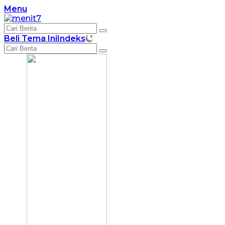
Langsung
Menu
ke
konten
Beli Tema Ini
Indeks