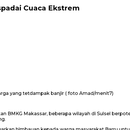
spadai Cuaca Ekstrem
arga yang tetdampak banjir ( foto Amad/menit7)
kan BMKG Makassar, beberapa wilayah di Sulsel berpot
ng.
luarkan himbauan kepada warga masyarakat Barru untu