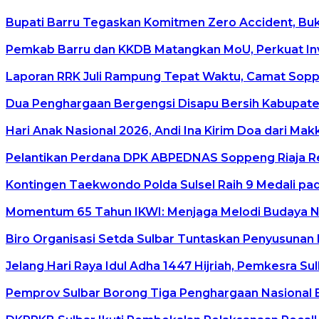
Bupati Barru Tegaskan Komitmen Zero Accident, Buka 
Pemkab Barru dan KKDB Matangkan MoU, Perkuat In
Laporan RRK Juli Rampung Tepat Waktu, Camat Soppen
Dua Penghargaan Bergengsi Disapu Bersih Kabupaten
Hari Anak Nasional 2026, Andi Ina Kirim Doa dari Ma
Pelantikan Perdana DPK ABPEDNAS Soppeng Riaja Re
Kontingen Taekwondo Polda Sulsel Raih 9 Medali pad
Momentum 65 Tahun IKWI: Menjaga Melodi Budaya Nus
Biro Organisasi Setda Sulbar Tuntaskan Penyusunan 
Jelang Hari Raya Idul Adha 1447 Hijriah, Pemkesra Su
Pemprov Sulbar Borong Tiga Penghargaan Nasional 