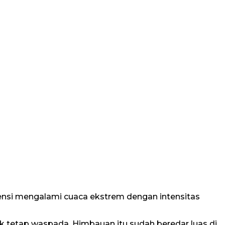
ensi mengalami cuaca ekstrem dengan intensitas
k tetap waspada. Himbauan itu sudah beredar luas di