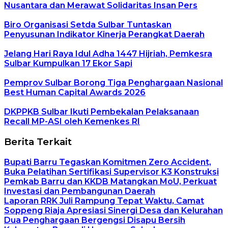
Nusantara dan Merawat Solidaritas Insan Pers
Biro Organisasi Setda Sulbar Tuntaskan
Penyusunan Indikator Kinerja Perangkat Daerah
Jelang Hari Raya Idul Adha 1447 Hijriah, Pemkesra
Sulbar Kumpulkan 17 Ekor Sapi
Pemprov Sulbar Borong Tiga Penghargaan Nasional
Best Human Capital Awards 2026
DKPPKB Sulbar Ikuti Pembekalan Pelaksanaan
Recall MP-ASI oleh Kemenkes RI
Berita Terkait
Bupati Barru Tegaskan Komitmen Zero Accident,
Buka Pelatihan Sertifikasi Supervisor K3 Konstruksi
Pemkab Barru dan KKDB Matangkan MoU, Perkuat
Investasi dan Pembangunan Daerah
Laporan RRK Juli Rampung Tepat Waktu, Camat
Soppeng Riaja Apresiasi Sinergi Desa dan Kelurahan
Dua Penghargaan Bergengsi Disapu Bersih