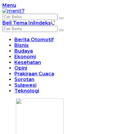
Langsung
Menu
ke
konten
Beli Tema Ini
Indeks
Berita Otomotif
Bisnis
Budaya
Ekonomi
Kesehatan
Opini
Prakiraan Cuaca
Sorotan
Sulawesi
Teknologi