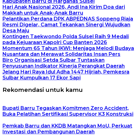
Kabupaten Barru di Harganas Sulsel
Hari Anak Nasional 2026, Andi Ina Kirim Doa dari
Makkah untuk Anak-Anak Barru
Pelantikan Perdana DPK ABPEDNAS Soppeng Riaja
Resmi Digelar, Camat Tekankan Sinergi Wujudkan
Desa Maju
Kontingen Taekwondo Polda Sulsel Raih 9 Medali
pada Kejuaraan Kapolri Cup Banten 2026
Momentum 65 Tahun IKWI: Menjaga Melodi Budaya
Nusantara dan Merawat Solidaritas Insan Pers
Biro Organisasi Setda Sulbar Tuntaskan
Penyusunan Indikator Kinerja Perangkat Daerah
Jelang Hari Raya Idul Adha 1447 Hijriah, Pemkesra
Sulbar Kumpulkan 17 Ekor Sapi
Rekomendasi untuk kamu
Bupati Barru Tegaskan Komitmen Zero Accident,
Buka Pelatihan Sertifikasi Supervisor K3 Konstruksi
Pemkab Barru dan KKDB Matangkan MoU, Perkuat
Investasi dan Pembangunan Daerah