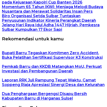
pada Kejuaraan Kapolri Cup Banten 2026
Momentum 65 Tahun IKWI: Menjaga Melodi Budaya
Nusantara dan Merawat Solidaritas Insan Pers
Biro Organisasi Setda Sulbar Tuntaskan
Penyusunan Indikator Kinerja Perangkat Daerah
Jelang Hari Raya Idul Adha 1447 Hijriah, Pemkesra
Sulbar Kumpulkan 17 Ekor Sapi
Rekomendasi untuk kamu
Bupati Barru Tegaskan Komitmen Zero Accident,
Buka Pelatihan Sertifikasi Supervisor K3 Konstruksi
Pemkab Barru dan KKDB Matangkan MoU, Perkuat
Investasi dan Pembangunan Daerah
Laporan RRK Juli Rampung Tepat Waktu, Camat
Soppeng Riaja Apresiasi Sinergi Desa dan Kelurahan
Dua Penghargaan Bergengsi Disapu Bersih
Kabupaten Barru di Harganas Sulsel