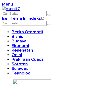
Langsung
Menu
ke
konten
Beli Tema Ini
Indeks
Berita Otomotif
Bisnis
Budaya
Ekonomi
Kesehatan
Opini
Prakiraan Cuaca
Sorotan
Sulawesi
Teknologi