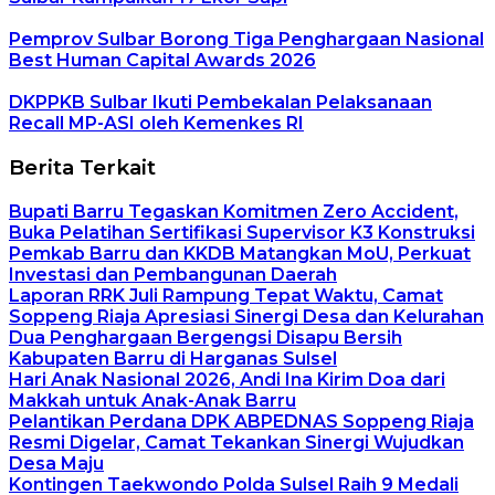
Pemprov Sulbar Borong Tiga Penghargaan Nasional
Best Human Capital Awards 2026
DKPPKB Sulbar Ikuti Pembekalan Pelaksanaan
Recall MP-ASI oleh Kemenkes RI
Berita Terkait
Bupati Barru Tegaskan Komitmen Zero Accident,
Buka Pelatihan Sertifikasi Supervisor K3 Konstruksi
Pemkab Barru dan KKDB Matangkan MoU, Perkuat
Investasi dan Pembangunan Daerah
Laporan RRK Juli Rampung Tepat Waktu, Camat
Soppeng Riaja Apresiasi Sinergi Desa dan Kelurahan
Dua Penghargaan Bergengsi Disapu Bersih
Kabupaten Barru di Harganas Sulsel
Hari Anak Nasional 2026, Andi Ina Kirim Doa dari
Makkah untuk Anak-Anak Barru
Pelantikan Perdana DPK ABPEDNAS Soppeng Riaja
Resmi Digelar, Camat Tekankan Sinergi Wujudkan
Desa Maju
Kontingen Taekwondo Polda Sulsel Raih 9 Medali