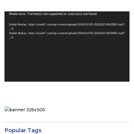
Pemutar
Media error: Format(s) not supported or source(s) not found
Video
Unduh Berkas: https://menit7.com/wp-content/uploads/2024/11/VID-20241115-WA0000.mp4?
_=1
Unduh Berkas: https://menit7.com/wp-content/uploads/2024/11/VID-20241115-WA0000.mp4?
_=1
Popular Tags