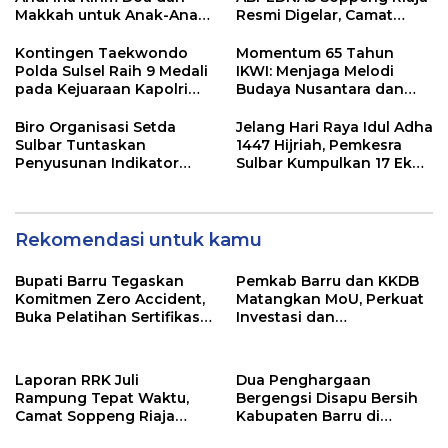
Makkah untuk Anak-Anak
Resmi Digelar, Camat
Barru
Tekankan Sinergi
Wujudkan Desa Maju
Kontingen Taekwondo
Momentum 65 Tahun
Polda Sulsel Raih 9 Medali
IKWI: Menjaga Melodi
pada Kejuaraan Kapolri
Budaya Nusantara dan
Cup Banten 2026
Merawat Solidaritas Insan
Pers
Biro Organisasi Setda
Jelang Hari Raya Idul Adha
Sulbar Tuntaskan
1447 Hijriah, Pemkesra
Penyusunan Indikator
Sulbar Kumpulkan 17 Ekor
Kinerja Perangkat Daerah
Sapi
Rekomendasi untuk kamu
Bupati Barru Tegaskan
Pemkab Barru dan KKDB
Komitmen Zero Accident,
Matangkan MoU, Perkuat
Buka Pelatihan Sertifikasi
Investasi dan
Supervisor K3 Konstruksi
Pembangunan Daerah
Laporan RRK Juli
Dua Penghargaan
Rampung Tepat Waktu,
Bergengsi Disapu Bersih
Camat Soppeng Riaja
Kabupaten Barru di
Apresiasi Sinergi Desa
Harganas Sulsel