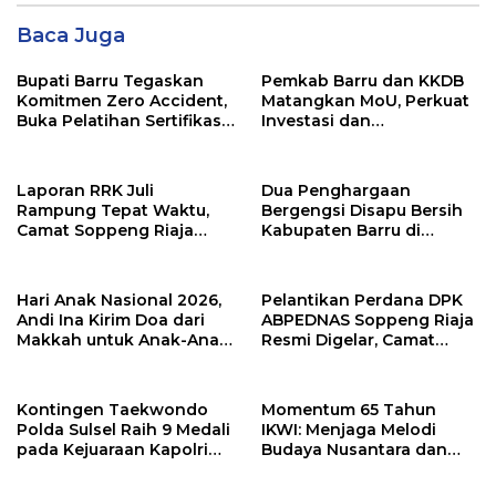
Baca Juga
Bupati Barru Tegaskan
Pemkab Barru dan KKDB
Komitmen Zero Accident,
Matangkan MoU, Perkuat
Buka Pelatihan Sertifikasi
Investasi dan
Supervisor K3 Konstruksi
Pembangunan Daerah
Laporan RRK Juli
Dua Penghargaan
Rampung Tepat Waktu,
Bergengsi Disapu Bersih
Camat Soppeng Riaja
Kabupaten Barru di
Apresiasi Sinergi Desa
Harganas Sulsel
dan Kelurahan
Hari Anak Nasional 2026,
Pelantikan Perdana DPK
Andi Ina Kirim Doa dari
ABPEDNAS Soppeng Riaja
Makkah untuk Anak-Anak
Resmi Digelar, Camat
Barru
Tekankan Sinergi
Wujudkan Desa Maju
Kontingen Taekwondo
Momentum 65 Tahun
Polda Sulsel Raih 9 Medali
IKWI: Menjaga Melodi
pada Kejuaraan Kapolri
Budaya Nusantara dan
Cup Banten 2026
Merawat Solidaritas Insan
Pers