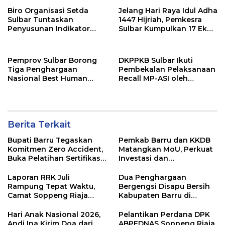
Biro Organisasi Setda
Jelang Hari Raya Idul Adha
Sulbar Tuntaskan
1447 Hijriah, Pemkesra
Penyusunan Indikator
Sulbar Kumpulkan 17 Ekor
Kinerja Perangkat Daerah
Sapi
Pemprov Sulbar Borong
DKPPKB Sulbar Ikuti
Tiga Penghargaan
Pembekalan Pelaksanaan
Nasional Best Human
Recall MP-ASI oleh
Capital Awards 2026
Kemenkes RI
Berita Terkait
Bupati Barru Tegaskan
Pemkab Barru dan KKDB
Komitmen Zero Accident,
Matangkan MoU, Perkuat
Buka Pelatihan Sertifikasi
Investasi dan
Supervisor K3 Konstruksi
Pembangunan Daerah
Laporan RRK Juli
Dua Penghargaan
Rampung Tepat Waktu,
Bergengsi Disapu Bersih
Camat Soppeng Riaja
Kabupaten Barru di
Apresiasi Sinergi Desa
Harganas Sulsel
dan Kelurahan
Hari Anak Nasional 2026,
Pelantikan Perdana DPK
Andi Ina Kirim Doa dari
ABPEDNAS Soppeng Riaja