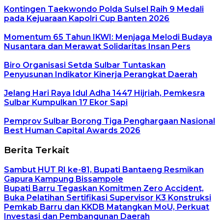
Kontingen Taekwondo Polda Sulsel Raih 9 Medali
pada Kejuaraan Kapolri Cup Banten 2026
Momentum 65 Tahun IKWI: Menjaga Melodi Budaya
Nusantara dan Merawat Solidaritas Insan Pers
Biro Organisasi Setda Sulbar Tuntaskan
Penyusunan Indikator Kinerja Perangkat Daerah
Jelang Hari Raya Idul Adha 1447 Hijriah, Pemkesra
Sulbar Kumpulkan 17 Ekor Sapi
Pemprov Sulbar Borong Tiga Penghargaan Nasional
Best Human Capital Awards 2026
Berita Terkait
Sambut HUT RI ke-81, Bupati Bantaeng Resmikan
Gapura Kampung Bissampole
Bupati Barru Tegaskan Komitmen Zero Accident,
Buka Pelatihan Sertifikasi Supervisor K3 Konstruksi
Pemkab Barru dan KKDB Matangkan MoU, Perkuat
Investasi dan Pembangunan Daerah