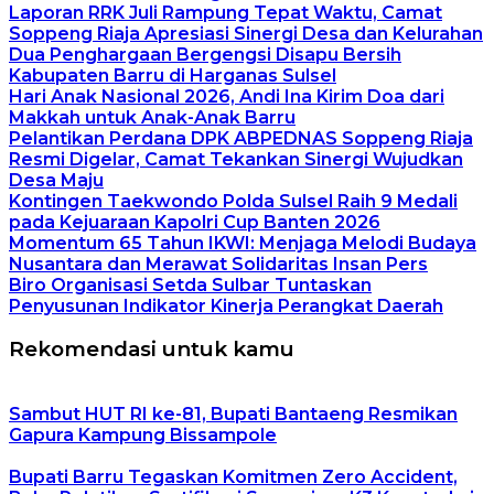
Laporan RRK Juli Rampung Tepat Waktu, Camat
Soppeng Riaja Apresiasi Sinergi Desa dan Kelurahan
Dua Penghargaan Bergengsi Disapu Bersih
Kabupaten Barru di Harganas Sulsel
Hari Anak Nasional 2026, Andi Ina Kirim Doa dari
Makkah untuk Anak-Anak Barru
Pelantikan Perdana DPK ABPEDNAS Soppeng Riaja
Resmi Digelar, Camat Tekankan Sinergi Wujudkan
Desa Maju
Kontingen Taekwondo Polda Sulsel Raih 9 Medali
pada Kejuaraan Kapolri Cup Banten 2026
Momentum 65 Tahun IKWI: Menjaga Melodi Budaya
Nusantara dan Merawat Solidaritas Insan Pers
Biro Organisasi Setda Sulbar Tuntaskan
Penyusunan Indikator Kinerja Perangkat Daerah
Rekomendasi untuk kamu
Sambut HUT RI ke-81, Bupati Bantaeng Resmikan
Gapura Kampung Bissampole
Bupati Barru Tegaskan Komitmen Zero Accident,