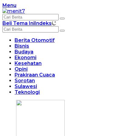
Langsung
Menu
ke
konten
Beli Tema Ini
Indeks
Berita Otomotif
Bisnis
Budaya
Ekonomi
Kesehatan
Opini
Prakiraan Cuaca
Sorotan
Sulawesi
Teknologi