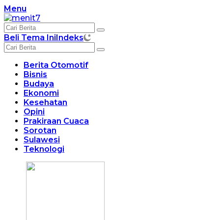
Langsung
Menu
ke
konten
Beli Tema Ini
Indeks
Berita Otomotif
Bisnis
Budaya
Ekonomi
Kesehatan
Opini
Prakiraan Cuaca
Sorotan
Sulawesi
Teknologi