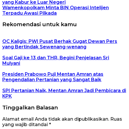
yang Kabur ke Luar Negeri
Wamenkopolkam Minta BIN Operasi Intelijen
Terpadu Awasi Pilkada
Rekomendasi untuk kamu
OC Kaligis: PWI Pusat Berhak Gugat Dewan Pers
yang Bertindak Sewenang-wenang
Soal Gaji ke 13 dan THR, Begini Penjelasan Sri
Mulyani
Presiden Prabowo Puji Mentan Amran atas
Pengendalian Pertanian yang Sangat Baik
SPI Pertanian Naik, Mentan Amran Jadi Pembicara di
KPK
Tinggalkan Balasan
Alamat email Anda tidak akan dipublikasikan.
Ruas
yang wajib ditandai
*