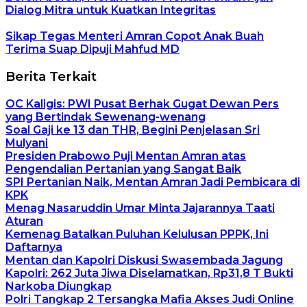
Dialog Mitra untuk Kuatkan Integritas
Sikap Tegas Menteri Amran Copot Anak Buah
Terima Suap Dipuji Mahfud MD
Berita Terkait
OC Kaligis: PWI Pusat Berhak Gugat Dewan Pers
yang Bertindak Sewenang-wenang
Soal Gaji ke 13 dan THR, Begini Penjelasan Sri
Mulyani
Presiden Prabowo Puji Mentan Amran atas
Pengendalian Pertanian yang Sangat Baik
SPI Pertanian Naik, Mentan Amran Jadi Pembicara di
KPK
Menag Nasaruddin Umar Minta Jajarannya Taati
Aturan
Kemenag Batalkan Puluhan Kelulusan PPPK, Ini
Daftarnya
Mentan dan Kapolri Diskusi Swasembada Jagung
Kapolri: 262 Juta Jiwa Diselamatkan, Rp31,8 T Bukti
Narkoba Diungkap
Polri Tangkap 2 Tersangka Mafia Akses Judi Online