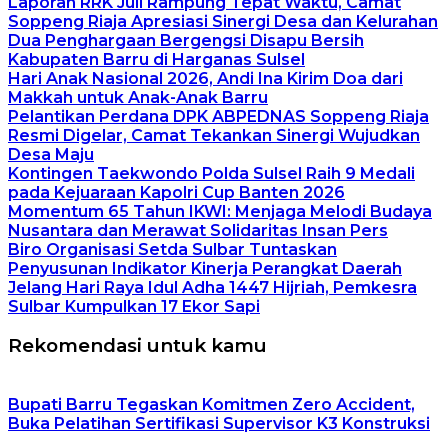
Laporan RRK Juli Rampung Tepat Waktu, Camat
Soppeng Riaja Apresiasi Sinergi Desa dan Kelurahan
Dua Penghargaan Bergengsi Disapu Bersih
Kabupaten Barru di Harganas Sulsel
Hari Anak Nasional 2026, Andi Ina Kirim Doa dari
Makkah untuk Anak-Anak Barru
Pelantikan Perdana DPK ABPEDNAS Soppeng Riaja
Resmi Digelar, Camat Tekankan Sinergi Wujudkan
Desa Maju
Kontingen Taekwondo Polda Sulsel Raih 9 Medali
pada Kejuaraan Kapolri Cup Banten 2026
Momentum 65 Tahun IKWI: Menjaga Melodi Budaya
Nusantara dan Merawat Solidaritas Insan Pers
Biro Organisasi Setda Sulbar Tuntaskan
Penyusunan Indikator Kinerja Perangkat Daerah
Jelang Hari Raya Idul Adha 1447 Hijriah, Pemkesra
Sulbar Kumpulkan 17 Ekor Sapi
Rekomendasi untuk kamu
Bupati Barru Tegaskan Komitmen Zero Accident,
Buka Pelatihan Sertifikasi Supervisor K3 Konstruksi