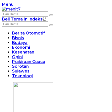
Langsung
Menu
ke
konten
Beli Tema Ini
Indeks
Berita Otomotif
Bisnis
Budaya
Ekonomi
Kesehatan
Opini
Prakiraan Cuaca
Sorotan
Sulawesi
Teknologi