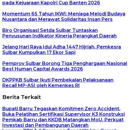
pada Kejuaraan Kapolri Cup Banten 2026
Momentum 65 Tahun IKWI: Menjaga Melodi Budaya
Nusantara dan Merawat Solidaritas Insan Pers
Biro Organisasi Setda Sulbar Tuntaskan
Penyusunan Indikator Kinerja Perangkat Daerah
Jelang Hari Raya Idul Adha 1447 Hijriah, Pemkesra
Sulbar Kumpulkan 17 Ekor Sapi
Pemprov Sulbar Borong Tiga Penghargaan Nasional
Best Human Capital Awards 2026
DKPPKB Sulbar Ikuti Pembekalan Pelaksanaan
Recall MP-ASI oleh Kemenkes RI
Berita Terkait
Bupati Barru Tegaskan Komitmen Zero Accident,
Buka Pelatihan Sertifikasi Supervisor K3 Konstruksi
Pemkab Barru dan KKDB Matangkan MoU, Perkuat
Investasi dan Pembangunan Daerah