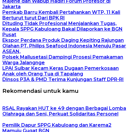
Majene dan Wabup Hadiri Forum Profesor di
Jakarta
Pemkab Barru Kembali Pertahankan WTP, 11 Kali
Berturut turut Dari BPK RI
Dituding Tidak Profesional Menjalankan Tugas,
Kepala SPPG Kabuloang Bakal Dilaporkan ke BGN
Pusat
Ekspor Perdana Produk Daging Kepiting Rajungan
Olahan PT. Philips Seafood Indonesia Menuju Pasar
ASEAN,
Polsek Mallusetasi Dampingi Prosesi Pemakaman
Warga Jalangnge
LPAI Sulbar Kecam Keras Dugaan Pemerkosaan
Anak oleh Orang Tua di Tapalang
Dinsos P3A & PMD Terima Kunjungan Staff DPR-RI
Rekomendasi untuk kamu
RSAL Rayakan HUT ke 49 dengan Berbagai Lomba
Olahraga dan Seni, Perkuat Solidaritas Personel
Pemilik Dapur SPPG Kabuloang dan Karema2
Mamuju Gugat BGN