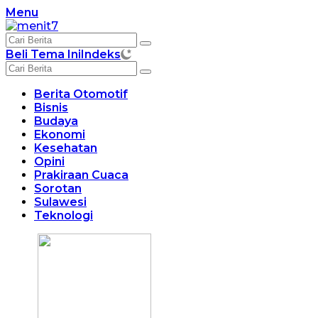
Langsung
Menu
ke
konten
Beli Tema Ini
Indeks
Berita Otomotif
Bisnis
Budaya
Ekonomi
Kesehatan
Opini
Prakiraan Cuaca
Sorotan
Sulawesi
Teknologi