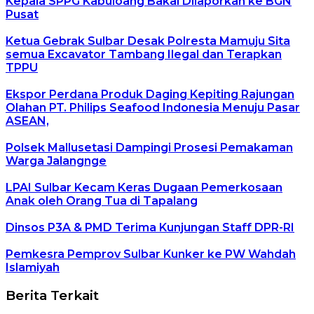
Kepala SPPG Kabuloang Bakal Dilaporkan ke BGN
Pusat
Ketua Gebrak Sulbar Desak Polresta Mamuju Sita
semua Excavator Tambang Ilegal dan Terapkan
TPPU
Ekspor Perdana Produk Daging Kepiting Rajungan
Olahan PT. Philips Seafood Indonesia Menuju Pasar
ASEAN,
Polsek Mallusetasi Dampingi Prosesi Pemakaman
Warga Jalangnge
LPAI Sulbar Kecam Keras Dugaan Pemerkosaan
Anak oleh Orang Tua di Tapalang
Dinsos P3A & PMD Terima Kunjungan Staff DPR-RI
Pemkesra Pemprov Sulbar Kunker ke PW Wahdah
Islamiyah
Berita Terkait