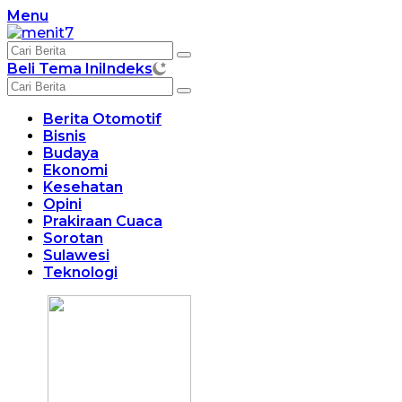
Langsung
Menu
ke
konten
Beli Tema Ini
Indeks
Berita Otomotif
Bisnis
Budaya
Ekonomi
Kesehatan
Opini
Prakiraan Cuaca
Sorotan
Sulawesi
Teknologi