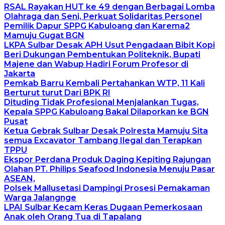
RSAL Rayakan HUT ke 49 dengan Berbagai Lomba
Olahraga dan Seni, Perkuat Solidaritas Personel
Pemilik Dapur SPPG Kabuloang dan Karema2
Mamuju Gugat BGN
LKPA Sulbar Desak APH Usut Pengadaan Bibit Kopi
Beri Dukungan Pembentukan Politeknik, Bupati
Majene dan Wabup Hadiri Forum Profesor di
Jakarta
Pemkab Barru Kembali Pertahankan WTP, 11 Kali
Berturut turut Dari BPK RI
Dituding Tidak Profesional Menjalankan Tugas,
Kepala SPPG Kabuloang Bakal Dilaporkan ke BGN
Pusat
Ketua Gebrak Sulbar Desak Polresta Mamuju Sita
semua Excavator Tambang Ilegal dan Terapkan
TPPU
Ekspor Perdana Produk Daging Kepiting Rajungan
Olahan PT. Philips Seafood Indonesia Menuju Pasar
ASEAN,
Polsek Mallusetasi Dampingi Prosesi Pemakaman
Warga Jalangnge
LPAI Sulbar Kecam Keras Dugaan Pemerkosaan
Anak oleh Orang Tua di Tapalang