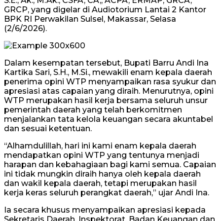
S.E., Ak., M.Ak., CSFA, CA,, ACPA, ERMAP, GRCA,
GRCP, yang digelar di Audiotorium Lantai 2 Kantor
BPK RI Perwakilan Sulsel, Makassar, Selasa
(2/6/2026).
Dalam kesempatan tersebut, Bupati Barru Andi Ina
Kartika Sari, S.H., M.Si., mewakili enam kepala daerah
penerima opini WTP menyampaikan rasa syukur dan
apresiasi atas capaian yang diraih. Menurutnya, opini
WTP merupakan hasil kerja bersama seluruh unsur
pemerintah daerah yang telah berkomitmen
menjalankan tata kelola keuangan secara akuntabel
dan sesuai ketentuan.
“Alhamdulillah, hari ini kami enam kepala daerah
mendapatkan opini WTP yang tentunya menjadi
harapan dan kebahagiaan bagi kami semua. Capaian
ini tidak mungkin diraih hanya oleh kepala daerah
dan wakil kepala daerah, tetapi merupakan hasil
kerja keras seluruh perangkat daerah,” ujar Andi Ina.
Ia secara khusus menyampaikan apresiasi kepada
Sekretaris Daerah, Inspektorat, Badan Keuangan dan