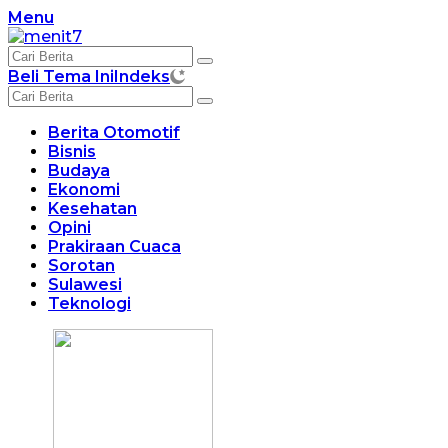
Langsung
Menu
ke
konten
Beli Tema Ini
Indeks
Berita Otomotif
Bisnis
Budaya
Ekonomi
Kesehatan
Opini
Prakiraan Cuaca
Sorotan
Sulawesi
Teknologi