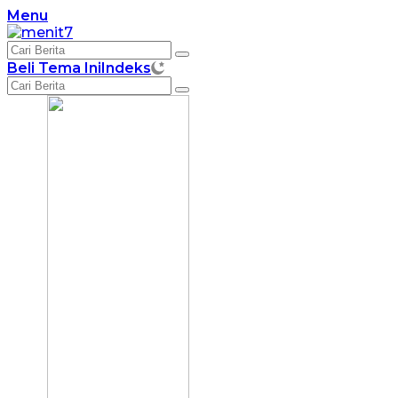
Langsung
Menu
ke
konten
Beli Tema Ini
Indeks