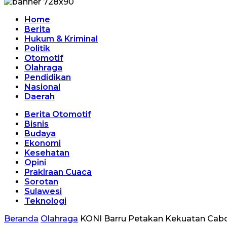
Home
Berita
Hukum & Kriminal
Politik
Otomotif
Olahraga
Pendidikan
Nasional
Daerah
Berita Otomotif
Bisnis
Budaya
Ekonomi
Kesehatan
Opini
Prakiraan Cuaca
Sorotan
Sulawesi
Teknologi
Beranda
Olahraga
KONI Barru Petakan Kekuatan Cabor,