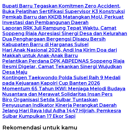
Bupati Barru Tegaskan Komitmen Zero Accident,
Buka Pelatihan Sertifikasi Supervisor K3 Konstruksi
Pemkab Barru dan KKDB Matangkan MoU, Perkuat
Investasi dan Pembangunan Daerah
Laporan RRK Juli Rampung Tepat Waktu, Camat
Soppeng Riaja Apresiasi Sinergi Desa dan Kelurahan
Dua Penghargaan Bergengsi Disapu Bersih
Kabupaten Barru di Harganas Sulsel
Hari Anak Nasional 2026, Andi Ina Kirim Doa dari
Makkah untuk Anak-Anak Barru
Pelantikan Perdana DPK ABPEDNAS Soppeng Riaja
Resmi Digelar, Camat Tekankan Sinergi Wujudkan
Desa Maju
Kontingen Taekwondo Polda Sulsel Raih 9 Medali
pada Kejuaraan Kapolri Cup Banten 2026
Momentum 65 Tahun IKWI: Menjaga Melodi Budaya
Nusantara dan Merawat Solidaritas Insan Pers
Biro Organisasi Setda Sulbar Tuntaskan
Penyusunan Indikator Kinerja Perangkat Daerah
Jelang Hari Raya Idul Adha 1447 Hijriah, Pemkesra
Sulbar Kumpulkan 17 Ekor Sapi
Rekomendasi untuk kamu