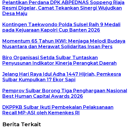
Pelantikan Perdana DPK ABPEDNAS Soppeng Riaja
Resmi Digelar, Camat Tekankan Sinergi Wujudkan
Desa Maju
Kontingen Taekwondo Polda Sulsel Raih 9 Medali
pada Kejuaraan Kapolri Cup Banten 2026
Momentum 65 Tahun IKWI: Menjaga Melodi Budaya
Nusantara dan Merawat Solidaritas Insan Pers
Biro Organisasi Setda Sulbar Tuntaskan
Penyusunan Indikator Kinerja Perangkat Daerah
Jelang Hari Raya Idul Adha 1447 Hijriah, Pemkesra
Sulbar Kumpulkan 17 Ekor Sapi
Pemprov Sulbar Borong Tiga Penghargaan Nasional
Best Human Capital Awards 2026
DKPPKB Sulbar Ikuti Pembekalan Pelaksanaan
Recall MP-ASI oleh Kemenkes RI
Berita Terkait