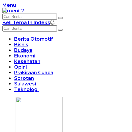
Langsung
Menu
ke
konten
Beli Tema Ini
Indeks
Berita Otomotif
Bisnis
Budaya
Ekonomi
Kesehatan
Opini
Prakiraan Cuaca
Sorotan
Sulawesi
Teknologi