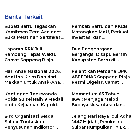
Berita Terkait
Bupati Barru Tegaskan
Pemkab Barru dan KKDB
Komitmen Zero Accident,
Matangkan MoU, Perkuat
Buka Pelatihan Sertifikasi
Investasi dan
Supervisor K3 Konstruksi
Pembangunan Daerah
Laporan RRK Juli
Dua Penghargaan
Rampung Tepat Waktu,
Bergengsi Disapu Bersih
Camat Soppeng Riaja
Kabupaten Barru di
Apresiasi Sinergi Desa
Harganas Sulsel
dan Kelurahan
Hari Anak Nasional 2026,
Pelantikan Perdana DPK
Andi Ina Kirim Doa dari
ABPEDNAS Soppeng Riaja
Makkah untuk Anak-Anak
Resmi Digelar, Camat
Barru
Tekankan Sinergi
Wujudkan Desa Maju
Kontingen Taekwondo
Momentum 65 Tahun
Polda Sulsel Raih 9 Medali
IKWI: Menjaga Melodi
pada Kejuaraan Kapolri
Budaya Nusantara dan
Cup Banten 2026
Merawat Solidaritas Insan
Pers
Biro Organisasi Setda
Jelang Hari Raya Idul Adha
Sulbar Tuntaskan
1447 Hijriah, Pemkesra
Penyusunan Indikator
Sulbar Kumpulkan 17 Ekor
Kinerja Perangkat Daerah
Sapi