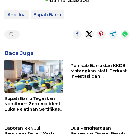
Andi Ina
Bupati Barru
Baca Juga
Pemkab Barru dan KKDB
Matangkan MoU, Perkuat
Investasi dan
Pembangunan Daerah
Bupati Barru Tegaskan
Komitmen Zero Accident,
Buka Pelatihan Sertifikasi
Supervisor K3 Konstruksi
Laporan RRK Juli
Dua Penghargaan
Rampung Tepat Waktu,
Bergengsi Disapu Bersih