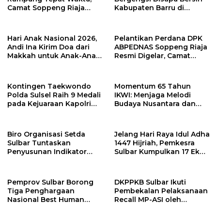
Camat Soppeng Riaja
Kabupaten Barru di
Apresiasi Sinergi Desa
Harganas Sulsel
dan Kelurahan
Hari Anak Nasional 2026,
Pelantikan Perdana DPK
Andi Ina Kirim Doa dari
ABPEDNAS Soppeng Riaja
Makkah untuk Anak-Anak
Resmi Digelar, Camat
Barru
Tekankan Sinergi
Wujudkan Desa Maju
Kontingen Taekwondo
Momentum 65 Tahun
Polda Sulsel Raih 9 Medali
IKWI: Menjaga Melodi
pada Kejuaraan Kapolri
Budaya Nusantara dan
Cup Banten 2026
Merawat Solidaritas Insan
Pers
Biro Organisasi Setda
Jelang Hari Raya Idul Adha
Sulbar Tuntaskan
1447 Hijriah, Pemkesra
Penyusunan Indikator
Sulbar Kumpulkan 17 Ekor
Kinerja Perangkat Daerah
Sapi
Pemprov Sulbar Borong
DKPPKB Sulbar Ikuti
Tiga Penghargaan
Pembekalan Pelaksanaan
Nasional Best Human
Recall MP-ASI oleh
Capital Awards 2026
Kemenkes RI