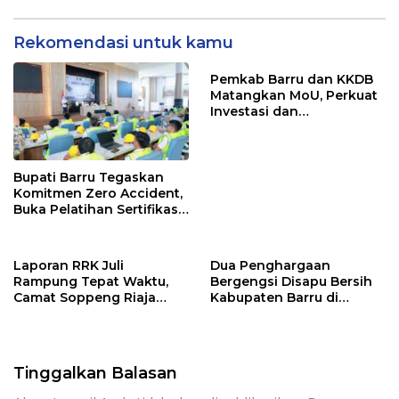
Rekomendasi untuk kamu
Pemkab Barru dan KKDB
Matangkan MoU, Perkuat
Investasi dan
Pembangunan Daerah
Bupati Barru Tegaskan
Komitmen Zero Accident,
Buka Pelatihan Sertifikasi
Supervisor K3 Konstruksi
Laporan RRK Juli
Dua Penghargaan
Rampung Tepat Waktu,
Bergengsi Disapu Bersih
Camat Soppeng Riaja
Kabupaten Barru di
Apresiasi Sinergi Desa
Harganas Sulsel
dan Kelurahan
Tinggalkan Balasan