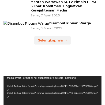
Mantan Wartawan SCTV Pimpin HIPSI
Sulbar, Komitmen Tingkatkan
Kesejahteraan Media
Senin, 7 April 2025
Disambut Ribuan Warga
Senin, 3 Maret 2025
Selengkapnya
Pemutar
Media error: Format(s) not supported or source(s) not found
Video
Unduh Berkas: https://menit7.com/wp-content/uploads/2024/11/VID-20241115-WA0000.mp4?
_=1
Unduh Berkas: https://menit7.com/wp-content/uploads/2024/11/VID-20241115-WA0000.mp4?
_=1