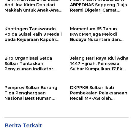
Andi Ina Kirim Doa dari
ABPEDNAS Soppeng Riaja
Makkah untuk Anak-Anak
Resmi Digelar, Camat
Barru
Tekankan Sinergi
Wujudkan Desa Maju
Kontingen Taekwondo
Momentum 65 Tahun
Polda Sulsel Raih 9 Medali
IKWI: Menjaga Melodi
pada Kejuaraan Kapolri
Budaya Nusantara dan
Cup Banten 2026
Merawat Solidaritas Insan
Pers
Biro Organisasi Setda
Jelang Hari Raya Idul Adha
Sulbar Tuntaskan
1447 Hijriah, Pemkesra
Penyusunan Indikator
Sulbar Kumpulkan 17 Ekor
Kinerja Perangkat Daerah
Sapi
Pemprov Sulbar Borong
DKPPKB Sulbar Ikuti
Tiga Penghargaan
Pembekalan Pelaksanaan
Nasional Best Human
Recall MP-ASI oleh
Capital Awards 2026
Kemenkes RI
Berita Terkait