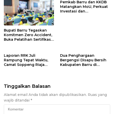
Pemkab Barru dan KKDB
Matangkan MoU, Perkuat
Investasi dan
Pembangunan Daerah
Bupati Barru Tegaskan
Komitmen Zero Accident,
Buka Pelatihan Sertifikasi
Supervisor K3 Konstruksi
Laporan RRK Juli
Dua Penghargaan
Rampung Tepat Waktu,
Bergengsi Disapu Bersih
Camat Soppeng Riaja
Kabupaten Barru di
Apresiasi Sinergi Desa
Harganas Sulsel
dan Kelurahan
Tinggalkan Balasan
Alamat email Anda tidak akan dipublikasikan.
Ruas yang
wajib ditandai
*