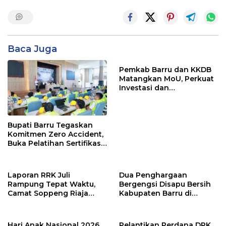
Baca Juga
Pemkab Barru dan KKDB
Matangkan MoU, Perkuat
Investasi dan
Pembangunan Daerah
Bupati Barru Tegaskan
Komitmen Zero Accident,
Buka Pelatihan Sertifikasi
Supervisor K3 Konstruksi
Laporan RRK Juli
Dua Penghargaan
Rampung Tepat Waktu,
Bergengsi Disapu Bersih
Camat Soppeng Riaja
Kabupaten Barru di
Apresiasi Sinergi Desa
Harganas Sulsel
dan Kelurahan
Hari Anak Nasional 2026,
Pelantikan Perdana DPK