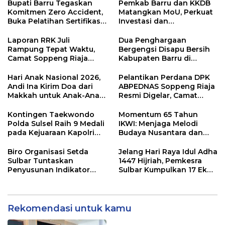
Bupati Barru Tegaskan
Pemkab Barru dan KKDB
Komitmen Zero Accident,
Matangkan MoU, Perkuat
Buka Pelatihan Sertifikasi
Investasi dan
Supervisor K3 Konstruksi
Pembangunan Daerah
Laporan RRK Juli
Dua Penghargaan
Rampung Tepat Waktu,
Bergengsi Disapu Bersih
Camat Soppeng Riaja
Kabupaten Barru di
Apresiasi Sinergi Desa
Harganas Sulsel
dan Kelurahan
Hari Anak Nasional 2026,
Pelantikan Perdana DPK
Andi Ina Kirim Doa dari
ABPEDNAS Soppeng Riaja
Makkah untuk Anak-Anak
Resmi Digelar, Camat
Barru
Tekankan Sinergi
Wujudkan Desa Maju
Kontingen Taekwondo
Momentum 65 Tahun
Polda Sulsel Raih 9 Medali
IKWI: Menjaga Melodi
pada Kejuaraan Kapolri
Budaya Nusantara dan
Cup Banten 2026
Merawat Solidaritas Insan
Pers
Biro Organisasi Setda
Jelang Hari Raya Idul Adha
Sulbar Tuntaskan
1447 Hijriah, Pemkesra
Penyusunan Indikator
Sulbar Kumpulkan 17 Ekor
Kinerja Perangkat Daerah
Sapi
Rekomendasi untuk kamu