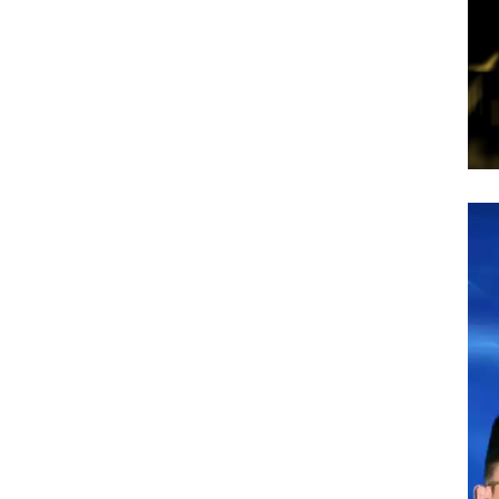
Pem
Vid