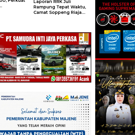
U, Perkuat
Laporan RRK Juli
Rampung Tepat Waktu,
 Daerah
Camat Soppeng Riaja
Apresiasi Sinergi Desa
dan Kelurahan