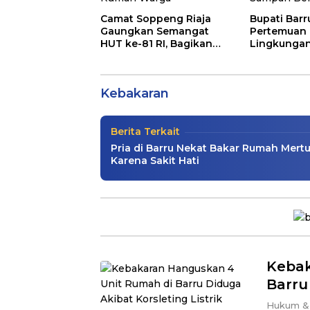
Camat Soppeng Riaja
Bupati Barr
Gaungkan Semangat
Pertemuan 
HUT ke-81 RI, Bagikan
Lingkungan
Si Jago Merah Mengamu
dan Pasang Langsung
Tegaskan 
Bendera Merah Putih di
Dukung Pen
XIV/Hasanuddin Mawang
Rumah Warga
Sampah Ber
Kebakaran
Peristiwa
|
Rabu, 8 Juli 2026
Berita Terkait
Pria di Barru Nekat Bakar Rumah Mert
Karena Sakit Hati
Kebak
Barru
Hukum & 