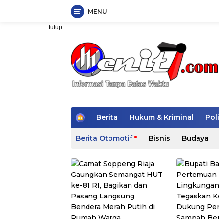
MENU
Langsung
tutup
ke
konten
H
Berita
Hukum & Kriminal
Poli
o
m
Berita Otomotif
Bisnis
Budaya
e