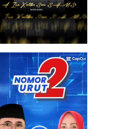
utar
eo