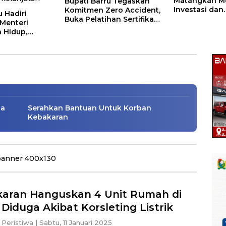
Matangkan Mo
Bupati Barru Tegaskan
Investasi dan
Komitmen Zero Accident,
u Hadiri
Pembangunan
Buka Pelatihan Sertifikasi
Menteri
Supervisor K3 Konstruksi
 Hidup,
k di Asrama Militer Rindam
Komitmen
gelolaan
, 6 Rumah Ludes Terbakar
kelanjutan
ua
Serahkan Bantuan Untuk Korban
Kebakaran
aran Hanguskan 4 Unit Rumah di
 Diduga Akibat Korsleting Listrik
Peristiwa
|
Sabtu, 11 Januari 2025