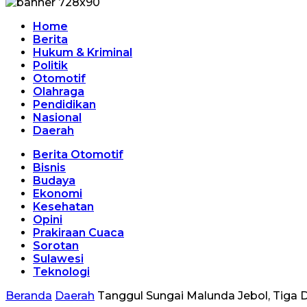
Home
Berita
Hukum & Kriminal
Politik
Otomotif
Olahraga
Pendidikan
Nasional
Daerah
Berita Otomotif
Bisnis
Budaya
Ekonomi
Kesehatan
Opini
Prakiraan Cuaca
Sorotan
Sulawesi
Teknologi
Beranda
Daerah
Tanggul Sungai Malunda Jebol, Tiga