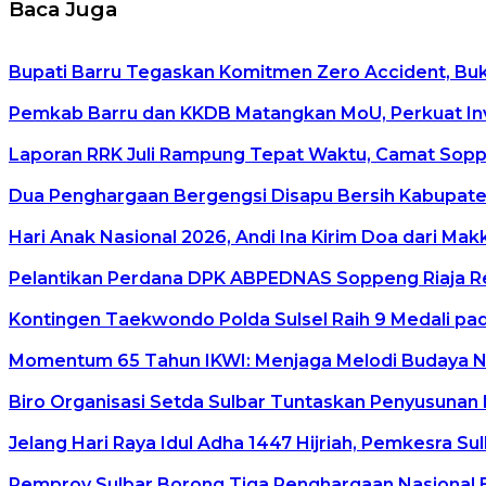
Baca Juga
Bupati Barru Tegaskan Komitmen Zero Accident, Buka 
Pemkab Barru dan KKDB Matangkan MoU, Perkuat In
Laporan RRK Juli Rampung Tepat Waktu, Camat Soppen
Dua Penghargaan Bergengsi Disapu Bersih Kabupaten
Hari Anak Nasional 2026, Andi Ina Kirim Doa dari Ma
Pelantikan Perdana DPK ABPEDNAS Soppeng Riaja Re
Kontingen Taekwondo Polda Sulsel Raih 9 Medali pad
Momentum 65 Tahun IKWI: Menjaga Melodi Budaya Nus
Biro Organisasi Setda Sulbar Tuntaskan Penyusunan 
Jelang Hari Raya Idul Adha 1447 Hijriah, Pemkesra Su
Pemprov Sulbar Borong Tiga Penghargaan Nasional 