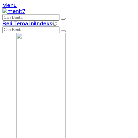
Langsung
Menu
ke
konten
Beli Tema Ini
Indeks