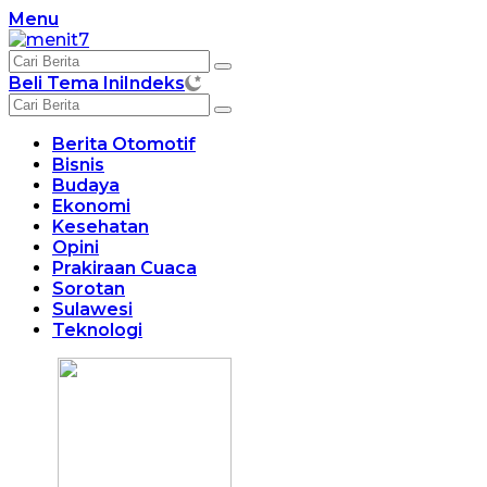
Langsung
Menu
ke
konten
Beli Tema Ini
Indeks
Berita Otomotif
Bisnis
Budaya
Ekonomi
Kesehatan
Opini
Prakiraan Cuaca
Sorotan
Sulawesi
Teknologi