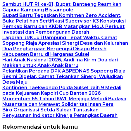
Sambut HUT RI ke-81, Bupati Bantaeng Resmikan
Gapura Kampung Bissampole
Bupati Barru Tegaskan Komitmen Zero Accident,
Buka Pelatihan Sertifikasi Supervisor K3 Konstruksi
Pemkab Barru dan KKDB Matangkan MoU, Perkuat
Investasi dan Pembangunan Daerah
Laporan RRK Juli Rampung Tepat Waktu, Camat
Soppeng Riaja Apresiasi Sinergi Desa dan Kelurahan
Dua Penghargaan Bergengsi Disapu Bersih
Kabupaten Barru di Harganas Sulsel
Hari Anak Nasional 2026, Andi Ina Kirim Doa dari
Makkah untuk Anak-Anak Barru
Pelantikan Perdana DPK ABPEDNAS Soppeng Riaja
Resmi Digelar, Camat Tekankan Sinergi Wujudkan
Desa Maju
Kontingen Taekwondo Polda Sulsel Raih 9 Medali
pada Kejuaraan Kapolri Cup Banten 2026
Momentum 65 Tahun IKWI: Menjaga Melodi Budaya
Nusantara dan Merawat Solidaritas Insan Pers
Biro Organisasi Setda Sulbar Tuntaskan
Penyusunan Indikator Kinerja Perangkat Daerah
Rekomendasi untuk kamu