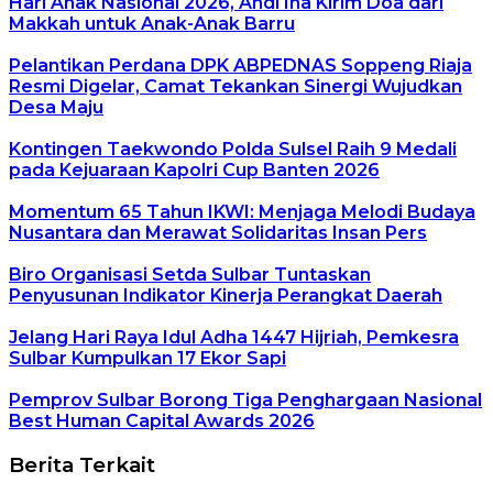
Hari Anak Nasional 2026, Andi Ina Kirim Doa dari
Makkah untuk Anak-Anak Barru
Pelantikan Perdana DPK ABPEDNAS Soppeng Riaja
Resmi Digelar, Camat Tekankan Sinergi Wujudkan
Desa Maju
Kontingen Taekwondo Polda Sulsel Raih 9 Medali
pada Kejuaraan Kapolri Cup Banten 2026
Momentum 65 Tahun IKWI: Menjaga Melodi Budaya
Nusantara dan Merawat Solidaritas Insan Pers
Biro Organisasi Setda Sulbar Tuntaskan
Penyusunan Indikator Kinerja Perangkat Daerah
Jelang Hari Raya Idul Adha 1447 Hijriah, Pemkesra
Sulbar Kumpulkan 17 Ekor Sapi
Pemprov Sulbar Borong Tiga Penghargaan Nasional
Best Human Capital Awards 2026
Berita Terkait