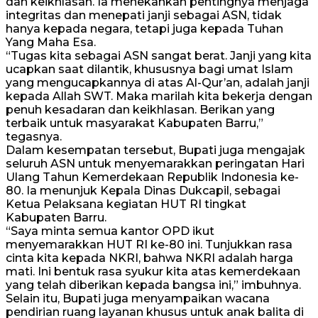
dan keikhlasan. Ia menekankan pentingnya menjaga
integritas dan menepati janji sebagai ASN, tidak
hanya kepada negara, tetapi juga kepada Tuhan
Yang Maha Esa.
“Tugas kita sebagai ASN sangat berat. Janji yang kita
ucapkan saat dilantik, khususnya bagi umat Islam
yang mengucapkannya di atas Al-Qur’an, adalah janji
kepada Allah SWT. Maka marilah kita bekerja dengan
penuh kesadaran dan keikhlasan. Berikan yang
terbaik untuk masyarakat Kabupaten Barru,”
tegasnya.
Dalam kesempatan tersebut, Bupati juga mengajak
seluruh ASN untuk menyemarakkan peringatan Hari
Ulang Tahun Kemerdekaan Republik Indonesia ke-
80. Ia menunjuk Kepala Dinas Dukcapil, sebagai
Ketua Pelaksana kegiatan HUT RI tingkat
Kabupaten Barru.
“Saya minta semua kantor OPD ikut
menyemarakkan HUT RI ke-80 ini. Tunjukkan rasa
cinta kita kepada NKRI, bahwa NKRI adalah harga
mati. Ini bentuk rasa syukur kita atas kemerdekaan
yang telah diberikan kepada bangsa ini,” imbuhnya.
Selain itu, Bupati juga menyampaikan wacana
pendirian ruang layanan khusus untuk anak balita di