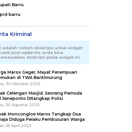
upati Barru
prd barru
ita Kriminal
ni adalah contoh deskripsi untuk widget
ecent post wpberita, anda bisa
emasukkan deskripsi pada widget ini.
ga Maros Geger, Mayat Perempuan
emukan di TWA Bantimurung
is, 30 Oktober 2025
ak Celengan Masjid, Seorang Pemuda
l Jeneponto Ditangkap Polisi
tu, 30 Agustus 2025
sek Moncongloe Maros Tangkap Dua
aja Diduga Pelaku Pembusuran Warga
t, 18 April 2025