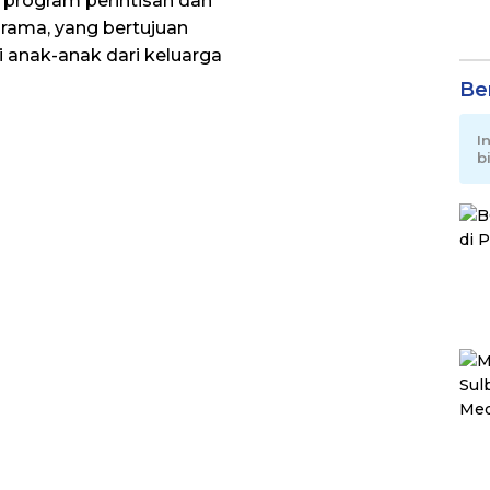
 program perintisan dan
srama, yang bertujuan
 anak-anak dari keluarga
Be
I
b