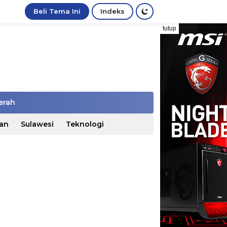
Beli Tema Ini
Indeks
tutup
erah
an
Sulawesi
Teknologi