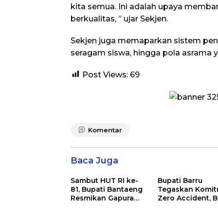
kita semua. Ini adalah upaya memba
berkualitas, ” ujar Sekjen.
Sekjen juga memaparkan sistem pend
seragam siswa, hingga pola asrama ya
Post Views:
69
Komentar
Baca Juga
Sambut HUT RI ke-
Bupati Barru
81, Bupati Bantaeng
Tegaskan Komi
Resmikan Gapura
Zero Accident, 
Kampung
Pelatihan Sertifi
Bissampole
Supervisor K3