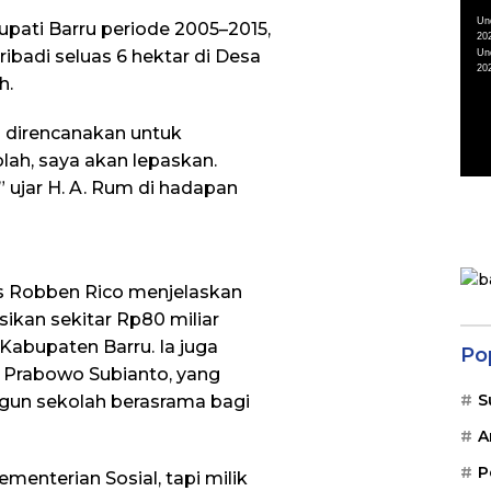
Vid
Un
pati Barru periode 2005–2015,
20
ibadi seluas 6 hektar di Desa
Un
20
h.
a direncanakan untuk
olah, saya akan lepaskan.
” ujar H. A. Rum di hadapan
s Robben Rico menjelaskan
kan sekitar Rp80 miliar
 Kabupaten Barru. Ia juga
Po
h Prabowo Subianto, yang
S
n sekolah berasrama bagi
A
P
menterian Sosial, tapi milik