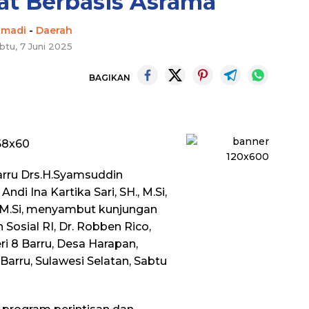
at Berbasis Asrama
hmadi
-
Daerah
btu, 7 Juni 2025
BAGIKAN
rru Drs.H.Syamsuddin
ndi Ina Kartika Sari, SH., M.Si,
B, M.Si, menyambut kunjungan
 Sosial RI, Dr. Robben Rico,
eri 8 Barru, Desa Harapan,
arru, Sulawesi Selatan, Sabtu