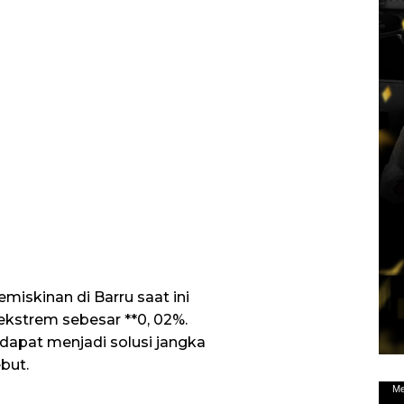
iskinan di Barru saat ini
ekstrem sebesar **0, 02%.
dapat menjadi solusi jangka
but.
Pem
Me