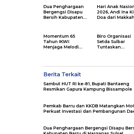
Konstruksi
Dua Penghargaan
Hari Anak Nasio
Bergengsi Disapu
2026, Andi Ina K
Bersih Kabupaten
Doa dari Makka
Barru di Harganas
untuk Anak-Ana
Sulsel
Barru
Momentum 65
Biro Organisasi
Tahun IKWI:
Setda Sulbar
Menjaga Melodi
Tuntaskan
Budaya Nusantara
Penyusunan
dan Merawat
Indikator Kinerj
Solidaritas Insan
Perangkat Daer
Pers
Berita Terkait
Sambut HUT RI ke-81, Bupati Bantaeng
Resmikan Gapura Kampung Bissampole
Pemkab Barru dan KKDB Matangkan Mo
Perkuat Investasi dan Pembangunan Da
Dua Penghargaan Bergengsi Disapu Ber
Kabupaten Barru di Harganas Sulsel