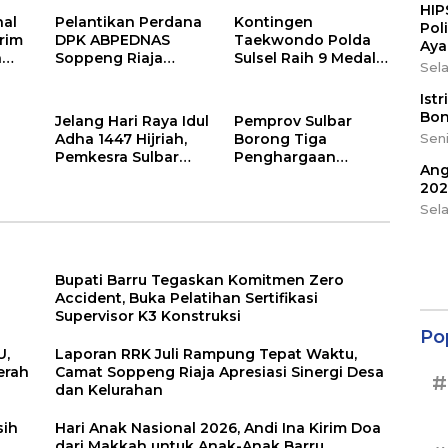
HIP
Daerah
Desa dan Kelurahan
nal
Pelantikan Perdana
Kontingen
Pol
irim
DPK ABPEDNAS
Taekwondo Polda
Aya
h
Soppeng Riaja
Sulsel Raih 9 Medali
Sela
k
Resmi Digelar,
pada Kejuaraan
Camat Tekankan
Kapolri Cup Banten
Ist
Sinergi Wujudkan
2026
Bon
Jelang Hari Raya Idul
Pemprov Sulbar
Desa Maju
Adha 1447 Hijriah,
Borong Tiga
Seni
Pemkesra Sulbar
Penghargaan
Ang
Kumpulkan 17 Ekor
Nasional Best
202
a
Sapi
Human Capital
Sel
ah
Awards 2026
Bupati Barru Tegaskan Komitmen Zero
Accident, Buka Pelatihan Sertifikasi
Supervisor K3 Konstruksi
Po
U,
Laporan RRK Juli Rampung Tepat Waktu,
erah
Camat Soppeng Riaja Apresiasi Sinergi Desa
#
dan Kelurahan
sih
Hari Anak Nasional 2026, Andi Ina Kirim Doa
dari Makkah untuk Anak-Anak Barru