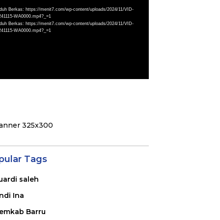
eo
duh Berkas: https://menit7.com/wp-content/uploads/2024/11/VID-
241115-WA0000.mp4?_=1
duh Berkas: https://menit7.com/wp-content/uploads/2024/11/VID-
241115-WA0000.mp4?_=1
pular Tags
uardi saleh
ndi Ina
emkab Barru