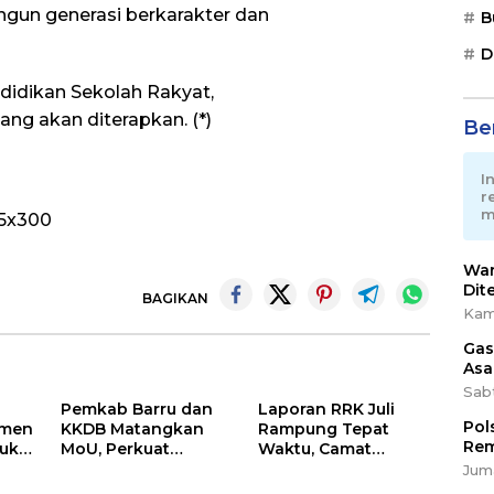
ngun generasi berkarakter dan
B
D
idikan Sekolah Rakyat,
ng akan diterapkan. (*)
Ber
I
r
m
War
Dit
BAGIKAN
Kam
Gas
Asa
Sab
Pemkab Barru dan
Laporan RRK Juli
Pol
tmen
KKDB Matangkan
Rampung Tepat
Rem
Buka
MoU, Perkuat
Waktu, Camat
kasi
Investasi dan
Soppeng Riaja
Juma
Pembangunan
Apresiasi Sinergi