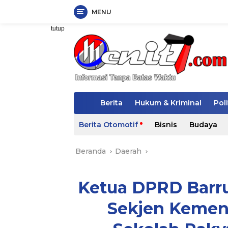
MENU
Langsung
tutup
ke
konten
H
Berita
Hukum & Kriminal
Poli
o
m
Berita Otomotif
Bisnis
Budaya
e
Beranda
Daerah
Ketua DPRD Barru
Sekjen Kemen