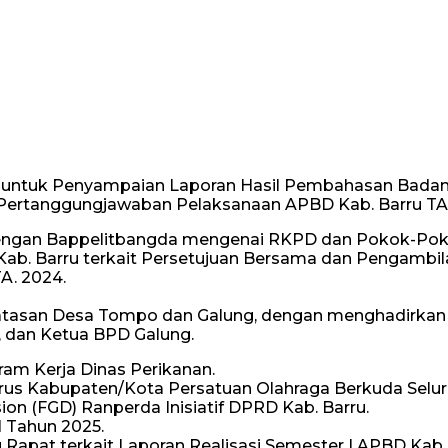
arru untuk Penyampaian Laporan Hasil Pembahasan Bad
 Pertanggungjawaban Pelaksanaan APBD Kab. Barru TA
 dengan Bappelitbangda mengenai RKPD dan Pokok-Pokok
PRD Kab. Barru terkait Persetujuan Bersama dan Pengam
A. 2024.
batasan Desa Tompo dan Galung, dengan menghadirkan A
 dan Ketua BPD Galung.
ram Kerja Dinas Perikanan.
us Kabupaten/Kota Persatuan Olahraga Berkuda Seluru
ssion (FGD) Ranperda Inisiatif DPRD Kab. Barru.
II Tahun 2025.
aitu Rapat terkait Laporan Realisasi Semester I APBD Kab