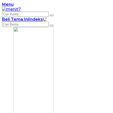
Langsung
Menu
ke
konten
Beli Tema Ini
Indeks