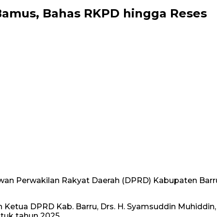
Bamus, Bahas RKPD hingga Reses
an Perwakilan Rakyat Daerah (DPRD) Kabupaten Barru m
leh Ketua DPRD Kab. Barru, Drs. H. Syamsuddin Muhiddi
tuk tahun 2025.