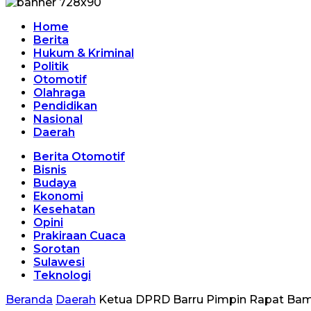
Home
Berita
Hukum & Kriminal
Politik
Otomotif
Olahraga
Pendidikan
Nasional
Daerah
Berita Otomotif
Bisnis
Budaya
Ekonomi
Kesehatan
Opini
Prakiraan Cuaca
Sorotan
Sulawesi
Teknologi
Beranda
Daerah
Ketua DPRD Barru Pimpin Rapat Bam