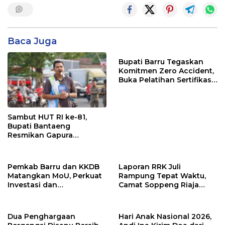
Baca Juga
Bupati Barru Tegaskan
Komitmen Zero Accident,
Buka Pelatihan Sertifikasi
Supervisor K3 Konstruksi
Sambut HUT RI ke-81,
Bupati Bantaeng
Resmikan Gapura
Kampung Bissampole
Pemkab Barru dan KKDB
Laporan RRK Juli
Matangkan MoU, Perkuat
Rampung Tepat Waktu,
Investasi dan
Camat Soppeng Riaja
Pembangunan Daerah
Apresiasi Sinergi Desa
dan Kelurahan
Dua Penghargaan
Hari Anak Nasional 2026,