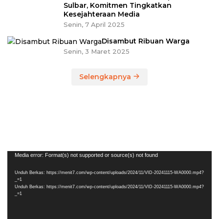
Sulbar, Komitmen Tingkatkan
Kesejahteraan Media
Senin, 7 April 2025
Disambut Ribuan Warga
Senin, 3 Maret 2025
Selengkapnya
Pemutar
Media error: Format(s) not supported or source(s) not found
Video
Unduh Berkas: https://menit7.com/wp-content/uploads/2024/11/VID-20241115-WA0000.mp4?
_=1
Unduh Berkas: https://menit7.com/wp-content/uploads/2024/11/VID-20241115-WA0000.mp4?
_=1