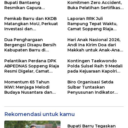
Bupati Bantaeng
Komitmen Zero Accident,
Resmikan Gapura
Buka Pelatihan Sertifikasi
Kampung Bissampole
Supervisor K3 Konstruksi
Pemkab Barru dan KKDB
Laporan RRK Juli
Matangkan MoU, Perkuat
Rampung Tepat Waktu,
Investasi dan
Camat Soppeng Riaja
Pembangunan Daerah
Apresiasi Sinergi Desa
dan Kelurahan
Dua Penghargaan
Hari Anak Nasional 2026,
Bergengsi Disapu Bersih
Andi Ina Kirim Doa dari
Kabupaten Barru di
Makkah untuk Anak-Anak
Harganas Sulsel
Barru
Pelantikan Perdana DPK
Kontingen Taekwondo
ABPEDNAS Soppeng Riaja
Polda Sulsel Raih 9 Medali
Resmi Digelar, Camat
pada Kejuaraan Kapolri
Tekankan Sinergi
Cup Banten 2026
Wujudkan Desa Maju
Momentum 65 Tahun
Biro Organisasi Setda
IKWI: Menjaga Melodi
Sulbar Tuntaskan
Budaya Nusantara dan
Penyusunan Indikator
Merawat Solidaritas Insan
Kinerja Perangkat Daerah
Pers
Rekomendasi untuk kamu
Bupati Barru Tegaskan