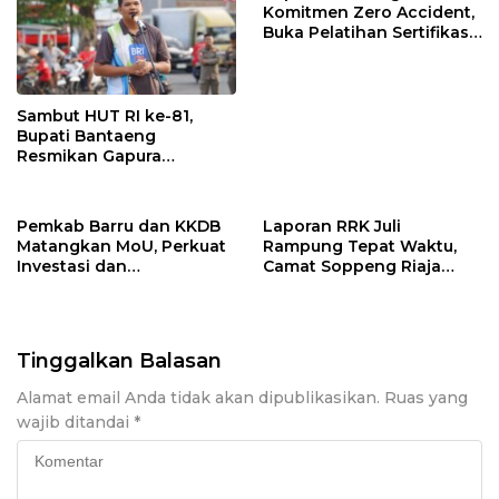
Komitmen Zero Accident,
Buka Pelatihan Sertifikasi
Supervisor K3 Konstruksi
Sambut HUT RI ke-81,
Bupati Bantaeng
Resmikan Gapura
Kampung Bissampole
Pemkab Barru dan KKDB
Laporan RRK Juli
Matangkan MoU, Perkuat
Rampung Tepat Waktu,
Investasi dan
Camat Soppeng Riaja
Pembangunan Daerah
Apresiasi Sinergi Desa
dan Kelurahan
Tinggalkan Balasan
Alamat email Anda tidak akan dipublikasikan.
Ruas yang
wajib ditandai
*