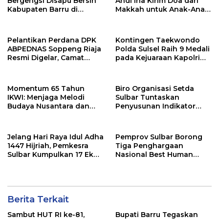
Bergengsi Disapu Bersih
Andi Ina Kirim Doa dari
Kabupaten Barru di
Makkah untuk Anak-Anak
Harganas Sulsel
Barru
Pelantikan Perdana DPK
Kontingen Taekwondo
ABPEDNAS Soppeng Riaja
Polda Sulsel Raih 9 Medali
Resmi Digelar, Camat
pada Kejuaraan Kapolri
Tekankan Sinergi
Cup Banten 2026
Wujudkan Desa Maju
Momentum 65 Tahun
Biro Organisasi Setda
IKWI: Menjaga Melodi
Sulbar Tuntaskan
Budaya Nusantara dan
Penyusunan Indikator
Merawat Solidaritas Insan
Kinerja Perangkat Daerah
Pers
Jelang Hari Raya Idul Adha
Pemprov Sulbar Borong
1447 Hijriah, Pemkesra
Tiga Penghargaan
Sulbar Kumpulkan 17 Ekor
Nasional Best Human
Sapi
Capital Awards 2026
Berita Terkait
Sambut HUT RI ke-81,
Bupati Barru Tegaskan