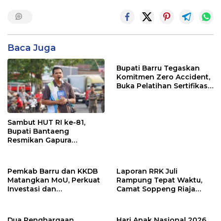
Baca Juga
Bupati Barru Tegaskan
Komitmen Zero Accident,
Buka Pelatihan Sertifikasi
Supervisor K3 Konstruksi
Sambut HUT RI ke-81,
Bupati Bantaeng
Resmikan Gapura
Kampung Bissampole
Pemkab Barru dan KKDB
Laporan RRK Juli
Matangkan MoU, Perkuat
Rampung Tepat Waktu,
Investasi dan
Camat Soppeng Riaja
Pembangunan Daerah
Apresiasi Sinergi Desa
dan Kelurahan
Dua Penghargaan
Hari Anak Nasional 2026,