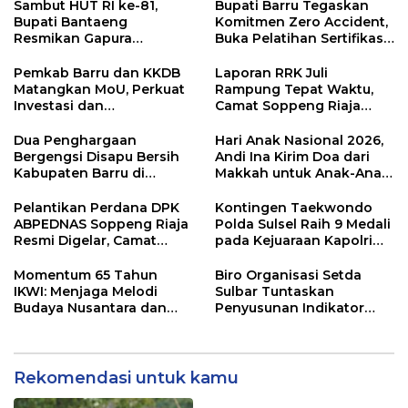
Sambut HUT RI ke-81,
Bupati Barru Tegaskan
Bupati Bantaeng
Komitmen Zero Accident,
Resmikan Gapura
Buka Pelatihan Sertifikasi
Kampung Bissampole
Supervisor K3 Konstruksi
Pemkab Barru dan KKDB
Laporan RRK Juli
Matangkan MoU, Perkuat
Rampung Tepat Waktu,
Investasi dan
Camat Soppeng Riaja
Pembangunan Daerah
Apresiasi Sinergi Desa
dan Kelurahan
Dua Penghargaan
Hari Anak Nasional 2026,
Bergengsi Disapu Bersih
Andi Ina Kirim Doa dari
Kabupaten Barru di
Makkah untuk Anak-Anak
Harganas Sulsel
Barru
Pelantikan Perdana DPK
Kontingen Taekwondo
ABPEDNAS Soppeng Riaja
Polda Sulsel Raih 9 Medali
Resmi Digelar, Camat
pada Kejuaraan Kapolri
Tekankan Sinergi
Cup Banten 2026
Wujudkan Desa Maju
Momentum 65 Tahun
Biro Organisasi Setda
IKWI: Menjaga Melodi
Sulbar Tuntaskan
Budaya Nusantara dan
Penyusunan Indikator
Merawat Solidaritas Insan
Kinerja Perangkat Daerah
Pers
Rekomendasi untuk kamu