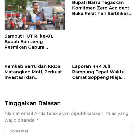
Bupati Barru Tegaskan
Komitmen Zero Accident,
Buka Pelatihan Sertifikasi
Supervisor K3 Konstruksi
Sambut HUT RI ke-81,
Bupati Bantaeng
Resmikan Gapura
Kampung Bissampole
Pemkab Barru dan KKDB
Laporan RRK Juli
Matangkan MoU, Perkuat
Rampung Tepat Waktu,
Investasi dan
Camat Soppeng Riaja
Pembangunan Daerah
Apresiasi Sinergi Desa
dan Kelurahan
Tinggalkan Balasan
Alamat email Anda tidak akan dipublikasikan.
Ruas yang
wajib ditandai
*