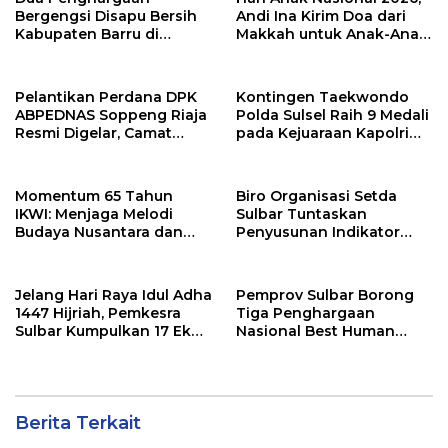
Bergengsi Disapu Bersih
Andi Ina Kirim Doa dari
Kabupaten Barru di
Makkah untuk Anak-Anak
Harganas Sulsel
Barru
Pelantikan Perdana DPK
Kontingen Taekwondo
ABPEDNAS Soppeng Riaja
Polda Sulsel Raih 9 Medali
Resmi Digelar, Camat
pada Kejuaraan Kapolri
Tekankan Sinergi
Cup Banten 2026
Wujudkan Desa Maju
Momentum 65 Tahun
Biro Organisasi Setda
IKWI: Menjaga Melodi
Sulbar Tuntaskan
Budaya Nusantara dan
Penyusunan Indikator
Merawat Solidaritas Insan
Kinerja Perangkat Daerah
Pers
Jelang Hari Raya Idul Adha
Pemprov Sulbar Borong
1447 Hijriah, Pemkesra
Tiga Penghargaan
Sulbar Kumpulkan 17 Ekor
Nasional Best Human
Sapi
Capital Awards 2026
Berita Terkait