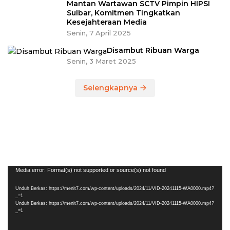
Mantan Wartawan SCTV Pimpin HIPSI
Sulbar, Komitmen Tingkatkan
Kesejahteraan Media
Senin, 7 April 2025
Disambut Ribuan Warga
Senin, 3 Maret 2025
Selengkapnya
Pemutar
Media error: Format(s) not supported or source(s) not found
Video
Unduh Berkas: https://menit7.com/wp-content/uploads/2024/11/VID-20241115-WA0000.mp4?
_=1
Unduh Berkas: https://menit7.com/wp-content/uploads/2024/11/VID-20241115-WA0000.mp4?
_=1