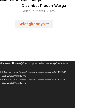
Disambut Ribuan Warga
Senin, 3 Maret 2025
Selengkapnya
utar
dia error: Format(s) not supported or source(s) not found
eo
duh Berkas: https://menit7.com/wp-content/uploads/2024/11/VID-
241115-WA0000.mp4?_=1
duh Berkas: https://menit7.com/wp-content/uploads/2024/11/VID-
241115-WA0000.mp4?_=1