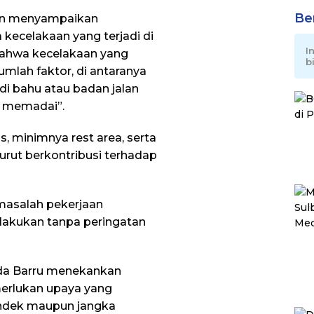
Be
gan menyampaikan
 kecelakaan yang terjadi di
I
 bahwa kecelakaan yang
b
jumlah faktor, di antaranya
i bahu atau badan jalan
 memadai”.
as, minimnya rest area, serta
turut berkontribusi terhadap
masalah pekerjaan
dilakukan tanpa peringatan
kda Barru menekankan
erlukan upaya yang
endek maupun jangka