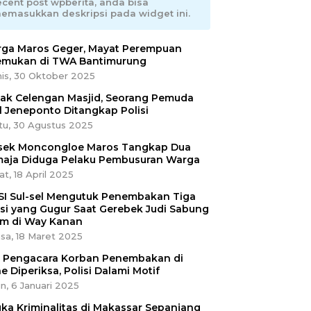
ecent post wpberita, anda bisa
emasukkan deskripsi pada widget ini.
ga Maros Geger, Mayat Perempuan
emukan di TWA Bantimurung
is, 30 Oktober 2025
ak Celengan Masjid, Seorang Pemuda
l Jeneponto Ditangkap Polisi
tu, 30 Agustus 2025
sek Moncongloe Maros Tangkap Dua
aja Diduga Pelaku Pembusuran Warga
t, 18 April 2025
SI Sul-sel Mengutuk Penembakan Tiga
isi yang Gugur Saat Gerebek Judi Sabung
m di Way Kanan
sa, 18 Maret 2025
ri Pengacara Korban Penembakan di
e Diperiksa, Polisi Dalami Motif
n, 6 Januari 2025
ka Kriminalitas di Makassar Sepanjang