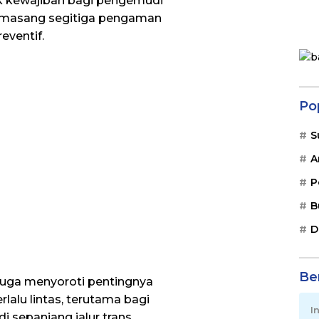
uk kewajiban bagi pengemudi
memasang segitiga pengaman
eventif.
Po
S
A
P
B
D
Ber
r juga menyoroti pentingnya
alu lintas, terutama bagi
I
i sepanjang jalur trans,