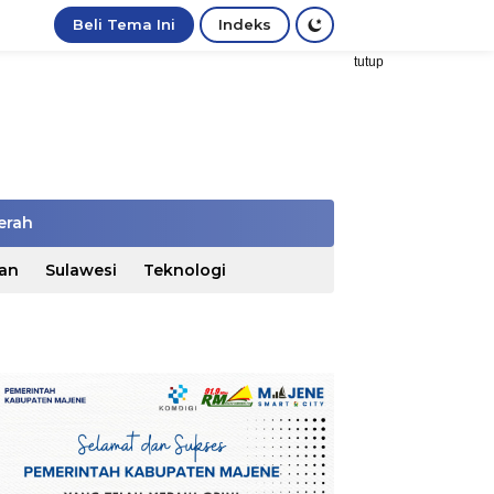
Beli Tema Ini
Indeks
tutup
erah
an
Sulawesi
Teknologi