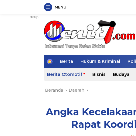
MENU
Langsung
tutup
ke
konten
H
Berita
Hukum & Kriminal
Poli
o
m
Berita Otomotif
Bisnis
Budaya
e
Beranda
Daerah
Angka Kecelakaan
Rapat Koordi