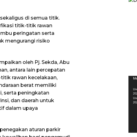
sekaligus di semua titik.
kasi titik-titik rawan
mbu peringatan serta
uk mengurangi risiko
mpaikan oleh Pj. Sekda, Abu
, antara lain percepatan
-titik rawan kecelakaan,
Pem
Me
ndaraan berat memiliki
Vid
Un
i, serta peningkatan
20
Un
vinsi, dan daerah untuk
20
tif dalam upaya
penegakan aturan parkir