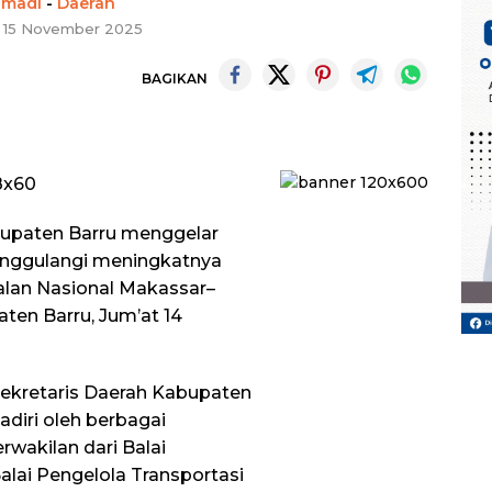
hmadi
-
Daerah
, 15 November 2025
BAGIKAN
bupaten Barru menggelar
anggulangi meningkatnya
Jalan Nasional Makassar–
ten Barru, Jum’at 14
 Sekretaris Daerah Kabupaten
hadiri oleh berbagai
wakilan dari Balai
alai Pengelola Transportasi