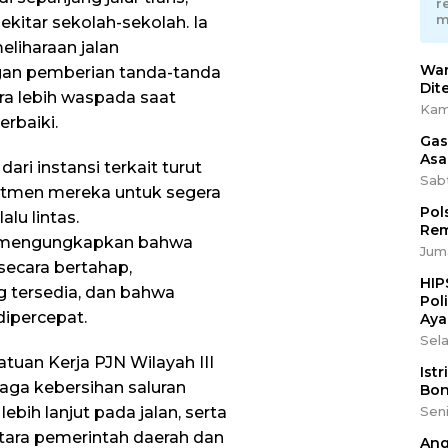
r
m
kitar sekolah-sekolah. Ia
liharaan jalan
War
ngan pemberian tanda-tanda
Dit
ra lebih waspada saat
Kam
erbaiki.
Gas
Asa
ari instansi terkait turut
Sab
tmen mereka untuk segera
Pol
lu lintas.
Rem
JN, mengungkapkan bahwa
Juma
secara bertahap,
HIP
 tersedia, dan bahwa
Pol
dipercepat.
Aya
Sela
atuan Kerja PJN Wilayah III
Ist
aga kebersihan saluran
Bon
lebih lanjut pada jalan, serta
Seni
ntara pemerintah daerah dan
Ang