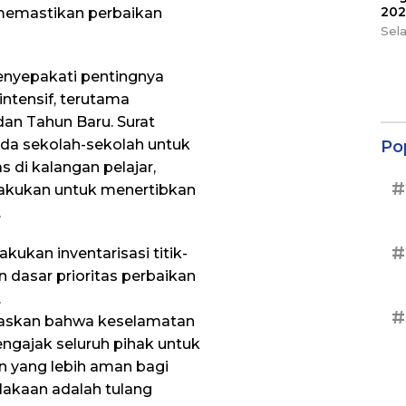
202
 memastikan perbaikan
Sel
menyepakati pentingnya
intensif, terutama
an Tahun Baru. Surat
ada sekolah-sekolah untuk
Po
s di kalangan pelajar,
#
lakukan untuk menertibkan
.
#
ukan inventarisasi titik-
n dasar prioritas perbaikan
.
#
egaskan bahwa keselamatan
ngajak seluruh pihak untuk
n yang lebih aman bagi
lakaan adalah tulang