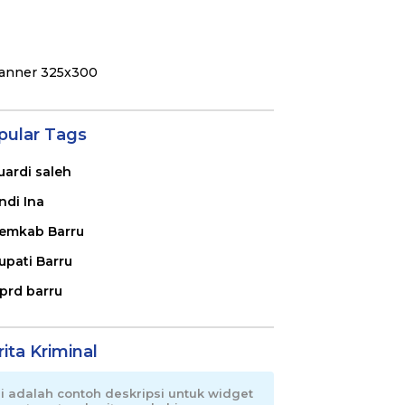
pular Tags
uardi saleh
ndi Ina
emkab Barru
upati Barru
prd barru
ita Kriminal
ni adalah contoh deskripsi untuk widget