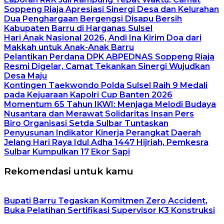
Soppeng Riaja Apresiasi Sinergi Desa dan Kelurahan
Dua Penghargaan Bergengsi Disapu Bersih
Kabupaten Barru di Harganas Sulsel
Hari Anak Nasional 2026, Andi Ina Kirim Doa dari
Makkah untuk Anak-Anak Barru
Pelantikan Perdana DPK ABPEDNAS Soppeng Riaja
Resmi Digelar, Camat Tekankan Sinergi Wujudkan
Desa Maju
Kontingen Taekwondo Polda Sulsel Raih 9 Medali
pada Kejuaraan Kapolri Cup Banten 2026
Momentum 65 Tahun IKWI: Menjaga Melodi Budaya
Nusantara dan Merawat Solidaritas Insan Pers
Biro Organisasi Setda Sulbar Tuntaskan
Penyusunan Indikator Kinerja Perangkat Daerah
Jelang Hari Raya Idul Adha 1447 Hijriah, Pemkesra
Sulbar Kumpulkan 17 Ekor Sapi
Rekomendasi untuk kamu
Bupati Barru Tegaskan Komitmen Zero Accident,
Buka Pelatihan Sertifikasi Supervisor K3 Konstruksi