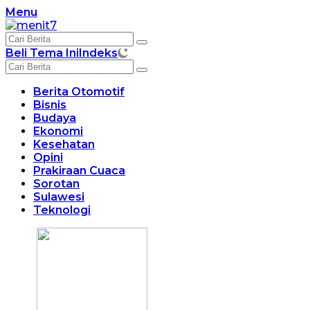
Langsung
Menu
ke
konten
Beli Tema Ini
Indeks
Berita Otomotif
Bisnis
Budaya
Ekonomi
Kesehatan
Opini
Prakiraan Cuaca
Sorotan
Sulawesi
Teknologi