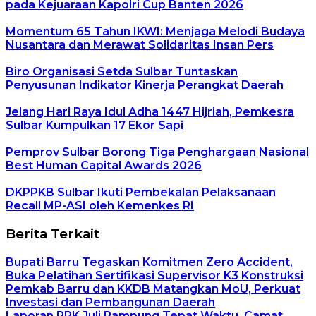
pada Kejuaraan Kapolri Cup Banten 2026
Momentum 65 Tahun IKWI: Menjaga Melodi Budaya
Nusantara dan Merawat Solidaritas Insan Pers
Biro Organisasi Setda Sulbar Tuntaskan
Penyusunan Indikator Kinerja Perangkat Daerah
Jelang Hari Raya Idul Adha 1447 Hijriah, Pemkesra
Sulbar Kumpulkan 17 Ekor Sapi
Pemprov Sulbar Borong Tiga Penghargaan Nasional
Best Human Capital Awards 2026
DKPPKB Sulbar Ikuti Pembekalan Pelaksanaan
Recall MP-ASI oleh Kemenkes RI
Berita Terkait
Bupati Barru Tegaskan Komitmen Zero Accident,
Buka Pelatihan Sertifikasi Supervisor K3 Konstruksi
Pemkab Barru dan KKDB Matangkan MoU, Perkuat
Investasi dan Pembangunan Daerah
Laporan RRK Juli Rampung Tepat Waktu, Camat