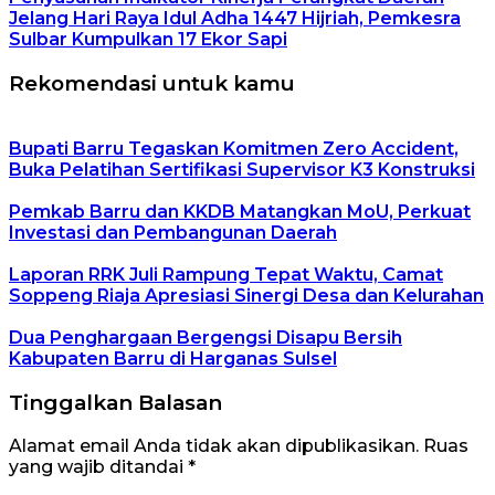
Jelang Hari Raya Idul Adha 1447 Hijriah, Pemkesra
Sulbar Kumpulkan 17 Ekor Sapi
Rekomendasi untuk kamu
Bupati Barru Tegaskan Komitmen Zero Accident,
Buka Pelatihan Sertifikasi Supervisor K3 Konstruksi
Pemkab Barru dan KKDB Matangkan MoU, Perkuat
Investasi dan Pembangunan Daerah
Laporan RRK Juli Rampung Tepat Waktu, Camat
Soppeng Riaja Apresiasi Sinergi Desa dan Kelurahan
Dua Penghargaan Bergengsi Disapu Bersih
Kabupaten Barru di Harganas Sulsel
Tinggalkan Balasan
Alamat email Anda tidak akan dipublikasikan.
Ruas
yang wajib ditandai
*