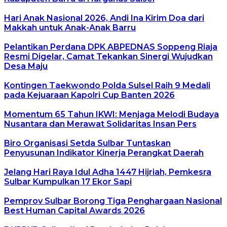
Hari Anak Nasional 2026, Andi Ina Kirim Doa dari
Makkah untuk Anak-Anak Barru
Pelantikan Perdana DPK ABPEDNAS Soppeng Riaja
Resmi Digelar, Camat Tekankan Sinergi Wujudkan
Desa Maju
Kontingen Taekwondo Polda Sulsel Raih 9 Medali
pada Kejuaraan Kapolri Cup Banten 2026
Momentum 65 Tahun IKWI: Menjaga Melodi Budaya
Nusantara dan Merawat Solidaritas Insan Pers
Biro Organisasi Setda Sulbar Tuntaskan
Penyusunan Indikator Kinerja Perangkat Daerah
Jelang Hari Raya Idul Adha 1447 Hijriah, Pemkesra
Sulbar Kumpulkan 17 Ekor Sapi
Pemprov Sulbar Borong Tiga Penghargaan Nasional
Best Human Capital Awards 2026