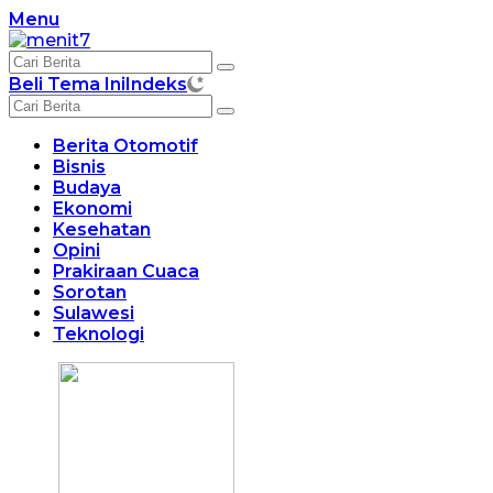
Langsung
Menu
ke
konten
Beli Tema Ini
Indeks
Berita Otomotif
Bisnis
Budaya
Ekonomi
Kesehatan
Opini
Prakiraan Cuaca
Sorotan
Sulawesi
Teknologi