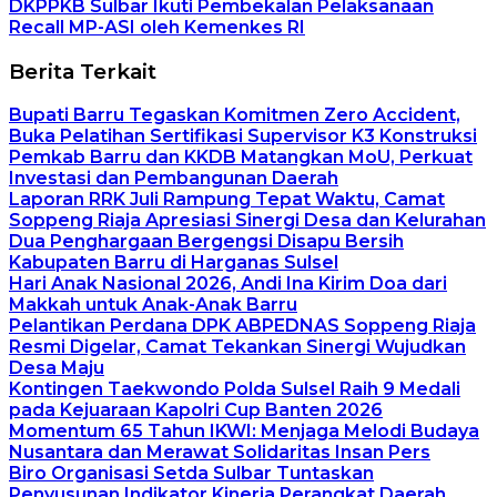
DKPPKB Sulbar Ikuti Pembekalan Pelaksanaan
Recall MP-ASI oleh Kemenkes RI
Berita Terkait
Bupati Barru Tegaskan Komitmen Zero Accident,
Buka Pelatihan Sertifikasi Supervisor K3 Konstruksi
Pemkab Barru dan KKDB Matangkan MoU, Perkuat
Investasi dan Pembangunan Daerah
Laporan RRK Juli Rampung Tepat Waktu, Camat
Soppeng Riaja Apresiasi Sinergi Desa dan Kelurahan
Dua Penghargaan Bergengsi Disapu Bersih
Kabupaten Barru di Harganas Sulsel
Hari Anak Nasional 2026, Andi Ina Kirim Doa dari
Makkah untuk Anak-Anak Barru
Pelantikan Perdana DPK ABPEDNAS Soppeng Riaja
Resmi Digelar, Camat Tekankan Sinergi Wujudkan
Desa Maju
Kontingen Taekwondo Polda Sulsel Raih 9 Medali
pada Kejuaraan Kapolri Cup Banten 2026
Momentum 65 Tahun IKWI: Menjaga Melodi Budaya
Nusantara dan Merawat Solidaritas Insan Pers
Biro Organisasi Setda Sulbar Tuntaskan
Penyusunan Indikator Kinerja Perangkat Daerah