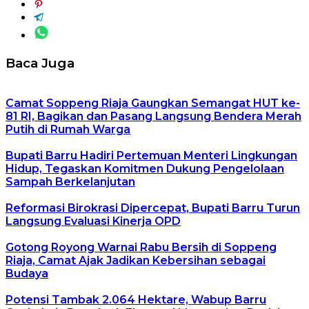
Baca Juga
Camat Soppeng Riaja Gaungkan Semangat HUT ke-
81 RI, Bagikan dan Pasang Langsung Bendera Merah
Putih di Rumah Warga
Bupati Barru Hadiri Pertemuan Menteri Lingkungan
Hidup, Tegaskan Komitmen Dukung Pengelolaan
Sampah Berkelanjutan
Reformasi Birokrasi Dipercepat, Bupati Barru Turun
Langsung Evaluasi Kinerja OPD
Gotong Royong Warnai Rabu Bersih di Soppeng
Riaja, Camat Ajak Jadikan Kebersihan sebagai
Budaya
Potensi Tambak 2.064 Hektare, Wabup Barru