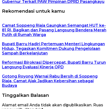
Gubernur Terkait PAW Pimpinan DPRD Pasangkayu
Rekomendasi untuk kamu
Camat Soppeng Riaja Gaungkan Semangat HUT ke-
81 RI, Bagikan dan Pasang Langsung Bendera Merah
Putih di Rumah Warga
Bupati Barru Hadiri Pertemuan Menteri Lingkungan
Hidup, Tegaskan Komitmen Dukung Pengelolaan
Sampah Berkelanjutan
Reformasi Birokrasi Dipercepat, Bupati Barru Turun
Langsung Evaluasi Kinerja OPD
Gotong Royong Warnai Rabu Bersih di Soppeng
Riaja, Camat Ajak Jadikan Kebersihan sebagai
Budaya
Tinggalkan Balasan
Alamat email Anda tidak akan dipublikasikan.
Ruas