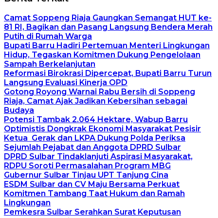
Camat Soppeng Riaja Gaungkan Semangat HUT ke-
81 RI, Bagikan dan Pasang Langsung Bendera Merah
Putih di Rumah Warga
Bupati Barru Hadiri Pertemuan Menteri Lingkungan
Hidup, Tegaskan Komitmen Dukung Pengelolaan
Sampah Berkelanjutan
Reformasi Birokrasi Dipercepat, Bupati Barru Turun
Langsung Evaluasi Kinerja OPD
Gotong Royong Warnai Rabu Bersih di Soppeng
Riaja, Camat Ajak Jadikan Kebersihan sebagai
Budaya
Potensi Tambak 2.064 Hektare, Wabup Barru
Optimistis Dongkrak Ekonomi Masyarakat Pesisir
Ketua Gerak dan LKPA Dukung Polda Periksa
Sejumlah Pejabat dan Anggota DPRD Sulbar
DPRD Sulbar Tindaklanjuti Aspirasi Masyarakat,
RDPU Soroti Permasalahan Program MBG
Gubernur Sulbar Tinjau UPT Tanjung Cina
ESDM Sulbar dan CV Maju Bersama Perkuat
Komitmen Tambang Taat Hukum dan Ramah
Lingkungan
Pemkesra Sulbar Serahkan Surat Keputusan