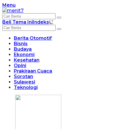
Langsung
Menu
ke
konten
Beli Tema Ini
Indeks
Berita Otomotif
Bisnis
Budaya
Ekonomi
Kesehatan
Opini
Prakiraan Cuaca
Sorotan
Sulawesi
Teknologi