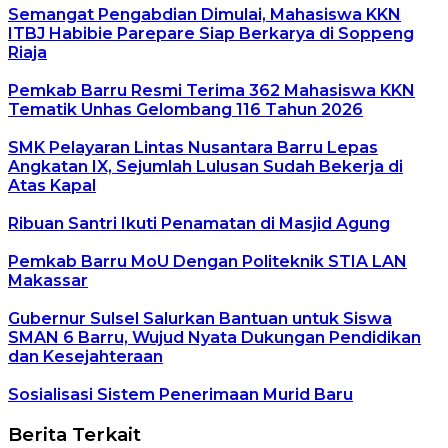
Semangat Pengabdian Dimulai, Mahasiswa KKN
ITBJ Habibie Parepare Siap Berkarya di Soppeng
Riaja
Pemkab Barru Resmi Terima 362 Mahasiswa KKN
Tematik Unhas Gelombang 116 Tahun 2026
SMK Pelayaran Lintas Nusantara Barru Lepas
Angkatan IX, Sejumlah Lulusan Sudah Bekerja di
Atas Kapal
Ribuan Santri Ikuti Penamatan di Masjid Agung
Pemkab Barru MoU Dengan Politeknik STIA LAN
Makassar
Gubernur Sulsel Salurkan Bantuan untuk Siswa
SMAN 6 Barru, Wujud Nyata Dukungan Pendidikan
dan Kesejahteraan
Sosialisasi Sistem Penerimaan Murid Baru
Berita Terkait