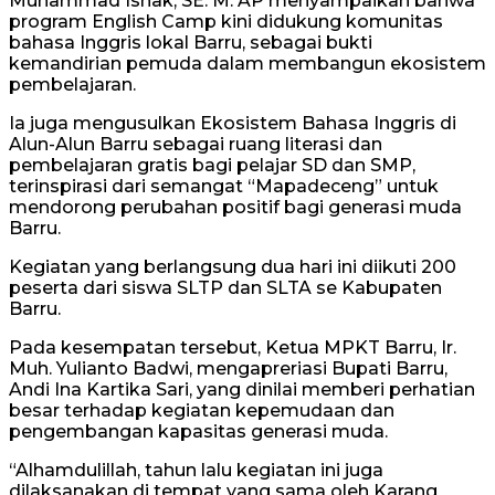
Muhammad Ishak, SE. M. AP menyampaikan bahwa
program English Camp kini didukung komunitas
bahasa Inggris lokal Barru, sebagai bukti
kemandirian pemuda dalam membangun ekosistem
pembelajaran.
Ia juga mengusulkan Ekosistem Bahasa Inggris di
Alun-Alun Barru sebagai ruang literasi dan
pembelajaran gratis bagi pelajar SD dan SMP,
terinspirasi dari semangat “Mapadeceng” untuk
mendorong perubahan positif bagi generasi muda
Barru.
Kegiatan yang berlangsung dua hari ini diikuti 200
peserta dari siswa SLTP dan SLTA se Kabupaten
Barru.
Pada kesempatan tersebut, Ketua MPKT Barru, Ir.
Muh. Yulianto Badwi, mengapreriasi Bupati Barru,
Andi Ina Kartika Sari, yang dinilai memberi perhatian
besar terhadap kegiatan kepemudaan dan
pengembangan kapasitas generasi muda.
“Alhamdulillah, tahun lalu kegiatan ini juga
dilaksanakan di tempat yang sama oleh Karang