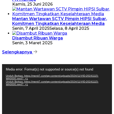
Kamis, 25 Juni 2026
Mantan Wartawan SCTV Pimpin HIPSI Sulbar,
Komitmen Tingkatkan Kesejahteraan Media
Senin, 7 April 2025
Selasa, 8 April 2025
Disambut Ribuan Warga
Senin, 3 Maret 2025
Selengkapnya
Pemutar
Media error: Format(s) not supported or source(s) not found
Video
Unduh Berkas: https://menit7.com/wp-content/uploads/2024/11/VID-20241115-
WA0000.mp4?_=1
Unduh Berkas: https://menit7.com/wp-content/uploads/2024/11/VID-20241115-
WA0000.mp4?_=1