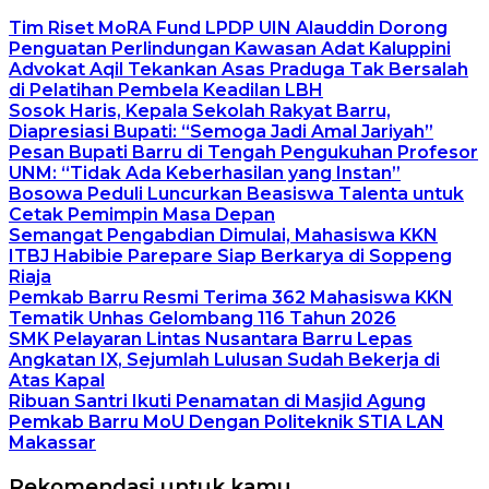
Tim Riset MoRA Fund LPDP UIN Alauddin Dorong
Penguatan Perlindungan Kawasan Adat Kaluppini
Advokat Aqil Tekankan Asas Praduga Tak Bersalah
di Pelatihan Pembela Keadilan LBH
Sosok Haris, Kepala Sekolah Rakyat Barru,
Diapresiasi Bupati: “Semoga Jadi Amal Jariyah”
Pesan Bupati Barru di Tengah Pengukuhan Profesor
UNM: “Tidak Ada Keberhasilan yang Instan”
Bosowa Peduli Luncurkan Beasiswa Talenta untuk
Cetak Pemimpin Masa Depan
Semangat Pengabdian Dimulai, Mahasiswa KKN
ITBJ Habibie Parepare Siap Berkarya di Soppeng
Riaja
Pemkab Barru Resmi Terima 362 Mahasiswa KKN
Tematik Unhas Gelombang 116 Tahun 2026
SMK Pelayaran Lintas Nusantara Barru Lepas
Angkatan IX, Sejumlah Lulusan Sudah Bekerja di
Atas Kapal
Ribuan Santri Ikuti Penamatan di Masjid Agung
Pemkab Barru MoU Dengan Politeknik STIA LAN
Makassar
Rekomendasi untuk kamu