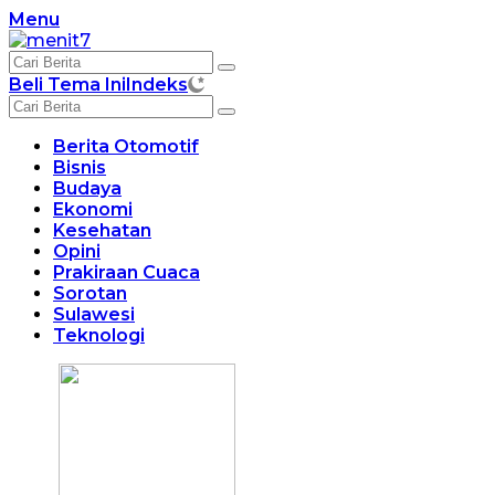
Langsung
Menu
ke
konten
Beli Tema Ini
Indeks
Berita Otomotif
Bisnis
Budaya
Ekonomi
Kesehatan
Opini
Prakiraan Cuaca
Sorotan
Sulawesi
Teknologi