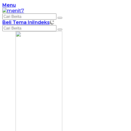
Langsung
Menu
ke
konten
Beli Tema Ini
Indeks