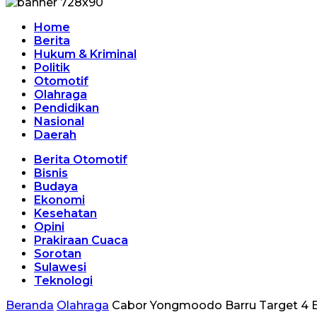
Home
Berita
Hukum & Kriminal
Politik
Otomotif
Olahraga
Pendidikan
Nasional
Daerah
Berita Otomotif
Bisnis
Budaya
Ekonomi
Kesehatan
Opini
Prakiraan Cuaca
Sorotan
Sulawesi
Teknologi
Beranda
Olahraga
Cabor Yongmoodo Barru Target 4