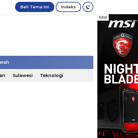
Beli Tema Ini
Indeks
tutup
erah
an
Sulawesi
Teknologi