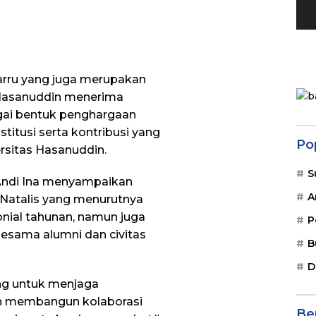
rru yang juga merupakan
 Hasanuddin menerima
gai bentuk penghargaan
itusi serta kontribusi yang
Po
rsitas Hasanuddin.
S
 Andi Ina menyampaikan
A
 Natalis yang menurutnya
nial tahunan, namun juga
P
sama alumni dan civitas
B
D
ng untuk menjaga
dan membangun kolaborasi
Ber