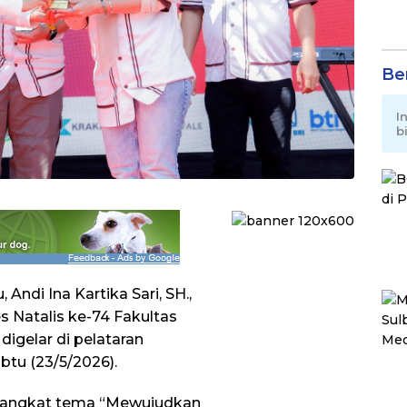
Be
I
b
Andi Ina Kartika Sari, SH.,
s Natalis ke-74 Fakultas
igelar di pelataran
tu (23/5/2026).
ngangkat tema “Mewujudkan