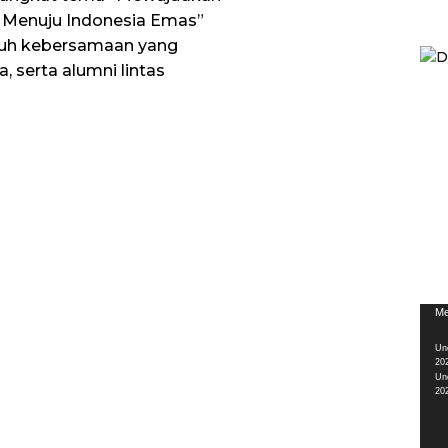
Menuju Indonesia Emas”
nuh kebersamaan yang
, serta alumni lintas
Pem
Me
Vid
Un
20
Un
20