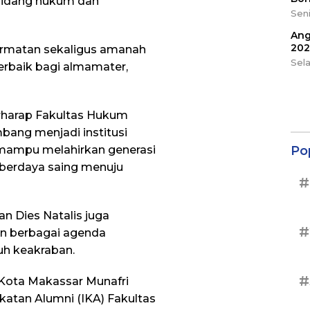
 bidang hukum dan
Seni
Ang
202
ormatan sekaligus amanah
Sel
erbaik bagi almamater,
rharap Fakultas Hukum
bang menjadi institusi
mampu melahirkan generasi
Po
a berdaya saing menuju
#
n Dies Natalis juga
#
an berbagai agenda
h keakraban.
#
i Kota Makassar Munafri
katan Alumni (IKA) Fakultas