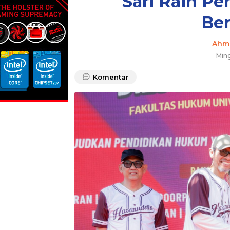
Sari Raih P
Ber
Ahm
Min
Komentar