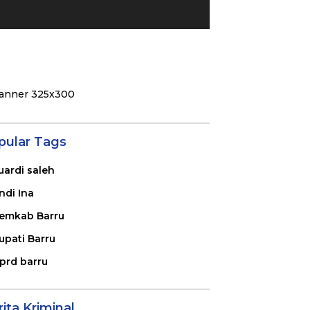
pular Tags
uardi saleh
ndi Ina
emkab Barru
upati Barru
prd barru
ita Kriminal