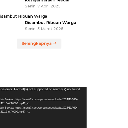
Kesejahteraan Media
Senin, 7 April 2025
Disambut Ribuan Warga
Senin, 3 Maret 2025
Selengkapnya
utar
dia error: Format(s) not supported or source(s) not found
eo
duh Berkas: https://menit7.com/wp-content/uploads/2024/11/VID-
241115-WA0000.mp4?_=1
duh Berkas: https://menit7.com/wp-content/uploads/2024/11/VID-
241115-WA0000.mp4?_=1