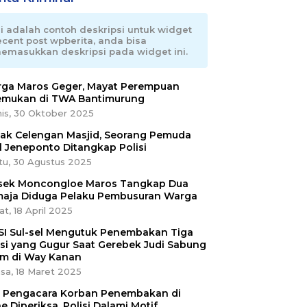
ni adalah contoh deskripsi untuk widget
ecent post wpberita, anda bisa
emasukkan deskripsi pada widget ini.
ga Maros Geger, Mayat Perempuan
emukan di TWA Bantimurung
is, 30 Oktober 2025
ak Celengan Masjid, Seorang Pemuda
l Jeneponto Ditangkap Polisi
tu, 30 Agustus 2025
sek Moncongloe Maros Tangkap Dua
aja Diduga Pelaku Pembusuran Warga
t, 18 April 2025
SI Sul-sel Mengutuk Penembakan Tiga
isi yang Gugur Saat Gerebek Judi Sabung
m di Way Kanan
sa, 18 Maret 2025
ri Pengacara Korban Penembakan di
e Diperiksa, Polisi Dalami Motif