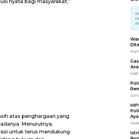
usi nyata bagi masyarakat,”
I
r
m
War
Dit
Kam
Gas
Asa
Sab
Pol
Rem
Juma
HIP
Pol
asih atas penghargaan yang
Aya
Sela
padanya. Menurutnya,
vasi untuk terus mendukung
Ist
Bon