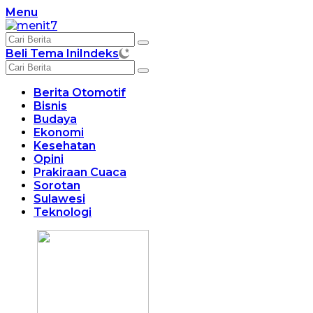
Langsung
Menu
ke
konten
Beli Tema Ini
Indeks
Berita Otomotif
Bisnis
Budaya
Ekonomi
Kesehatan
Opini
Prakiraan Cuaca
Sorotan
Sulawesi
Teknologi