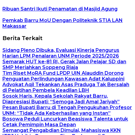
Ribuan Santri Ikuti Penamatan di Masjid Agung
Pemkab Barru MoU Dengan Politeknik STIA LAN
Makassar
Berita Terkait
Sidang Pleno Dibuka, Evaluasi Kinerja Pengurus
Harian LPM Penalaran UNM Periode 2025/2026
Semarak HUT ke-81 RI, Gerak Jalan Pelajar SD dan
SMP Meriahkan Soppeng Riaja
Tim Riset MoRA Fund LPDP UIN Alauddin Dorong
Penguatan Perlindungan Kawasan Adat Kaluppini
Advokat Aqil Tekankan Asas Praduga Tak Bersalah
di Pelatihan Pembela Keadilan LBH
Sosok Haris, Kepala Sekolah Rakyat Barru,
Diapresiasi Bupati: “Semoga Jadi Amal Jariyah”
Pesan Bupati Barru di Tengah Pengukuhan Profesor
UNM: “Tidak Ada Keberhasilan yang Instan”
Bosowa Peduli Luncurkan Beasiswa Talenta untuk
Cetak Pemimpin Masa Depan
Semangat Pengabdian Dimulai, Mahasiswa KKN