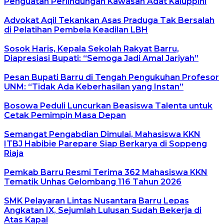
Penguatan Perlindungan Kawasan Adat Kaluppini
Advokat Aqil Tekankan Asas Praduga Tak Bersalah
di Pelatihan Pembela Keadilan LBH
Sosok Haris, Kepala Sekolah Rakyat Barru,
Diapresiasi Bupati: “Semoga Jadi Amal Jariyah”
Pesan Bupati Barru di Tengah Pengukuhan Profesor
UNM: “Tidak Ada Keberhasilan yang Instan”
Bosowa Peduli Luncurkan Beasiswa Talenta untuk
Cetak Pemimpin Masa Depan
Semangat Pengabdian Dimulai, Mahasiswa KKN
ITBJ Habibie Parepare Siap Berkarya di Soppeng
Riaja
Pemkab Barru Resmi Terima 362 Mahasiswa KKN
Tematik Unhas Gelombang 116 Tahun 2026
SMK Pelayaran Lintas Nusantara Barru Lepas
Angkatan IX, Sejumlah Lulusan Sudah Bekerja di
Atas Kapal