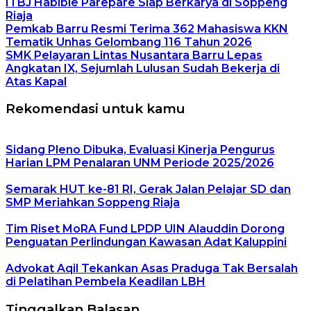
ITBJ Habibie Parepare Siap Berkarya di Soppeng
Riaja
Pemkab Barru Resmi Terima 362 Mahasiswa KKN
Tematik Unhas Gelombang 116 Tahun 2026
SMK Pelayaran Lintas Nusantara Barru Lepas
Angkatan IX, Sejumlah Lulusan Sudah Bekerja di
Atas Kapal
Rekomendasi untuk kamu
Sidang Pleno Dibuka, Evaluasi Kinerja Pengurus
Harian LPM Penalaran UNM Periode 2025/2026
Semarak HUT ke-81 RI, Gerak Jalan Pelajar SD dan
SMP Meriahkan Soppeng Riaja
Tim Riset MoRA Fund LPDP UIN Alauddin Dorong
Penguatan Perlindungan Kawasan Adat Kaluppini
Advokat Aqil Tekankan Asas Praduga Tak Bersalah
di Pelatihan Pembela Keadilan LBH
Tinggalkan Balasan