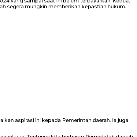
2024 yang sampai saat ini belum terbayarkan, Kedua,
erah segera mungkin memberikan kepastian hukum.
an aspirasi ini kepada Pemerintah daerah. Ia juga
nyeluruh. Tentunya kita berharap Pemerintah daerah