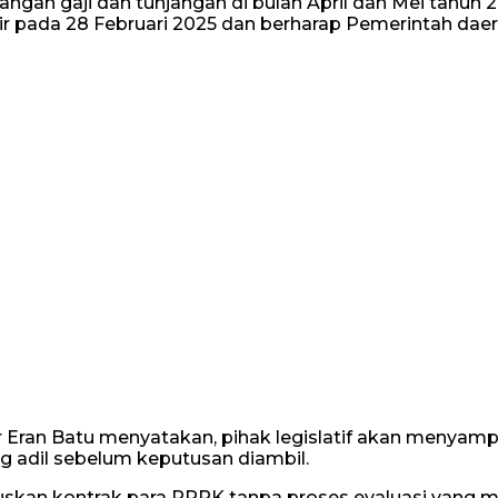
ngan gaji dan tunjangan di bulan April dan Mei tahun 
ir pada 28 Februari 2025 dan berharap Pemerintah da
an Batu menyatakan, pihak legislatif akan menyampaik
 adil sebelum keputusan diambil.
skan kontrak para PPPK tanpa proses evaluasi yang me