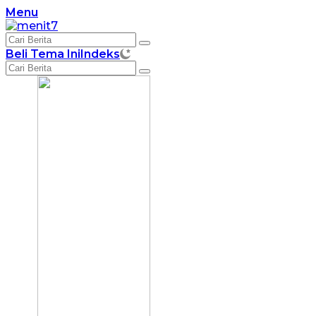
Langsung
Menu
ke
konten
Beli Tema Ini
Indeks