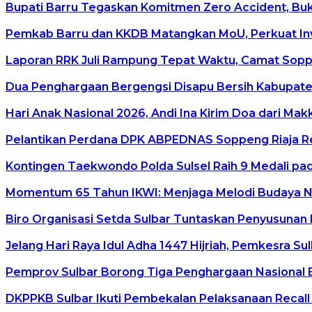
Bupati Barru Tegaskan Komitmen Zero Accident, Buka 
Pemkab Barru dan KKDB Matangkan MoU, Perkuat In
Laporan RRK Juli Rampung Tepat Waktu, Camat Soppen
Dua Penghargaan Bergengsi Disapu Bersih Kabupaten
Hari Anak Nasional 2026, Andi Ina Kirim Doa dari Ma
Pelantikan Perdana DPK ABPEDNAS Soppeng Riaja Re
Kontingen Taekwondo Polda Sulsel Raih 9 Medali pad
Momentum 65 Tahun IKWI: Menjaga Melodi Budaya Nus
Biro Organisasi Setda Sulbar Tuntaskan Penyusunan 
Jelang Hari Raya Idul Adha 1447 Hijriah, Pemkesra Su
Pemprov Sulbar Borong Tiga Penghargaan Nasional 
DKPPKB Sulbar Ikuti Pembekalan Pelaksanaan Recall