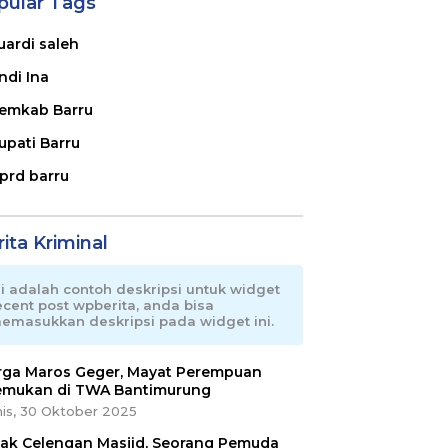
pular Tags
uardi saleh
ndi Ina
emkab Barru
upati Barru
prd barru
ita Kriminal
ni adalah contoh deskripsi untuk widget
ecent post wpberita, anda bisa
emasukkan deskripsi pada widget ini.
ga Maros Geger, Mayat Perempuan
emukan di TWA Bantimurung
is, 30 Oktober 2025
ak Celengan Masjid, Seorang Pemuda