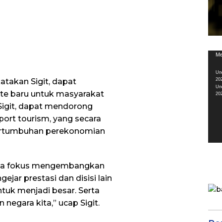
Pem
Me
Vid
Un
20
takan Sigit, dapat
Un
te baru untuk masyarakat
20
Sigit, dapat mendorong
port tourism, yang secara
pertumbuhan perekonomian
 kita fokus mengembangkan
gejar prestasi dan disisi lain
tuk menjadi besar. Serta
negara kita,” ucap Sigit.