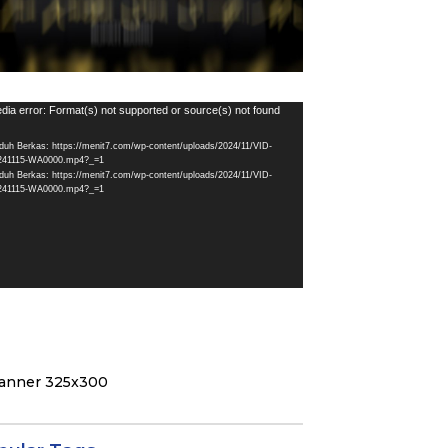
utar
dia error: Format(s) not supported or source(s) not found
eo
duh Berkas: https://menit7.com/wp-content/uploads/2024/11/VID-
241115-WA0000.mp4?_=1
duh Berkas: https://menit7.com/wp-content/uploads/2024/11/VID-
241115-WA0000.mp4?_=1