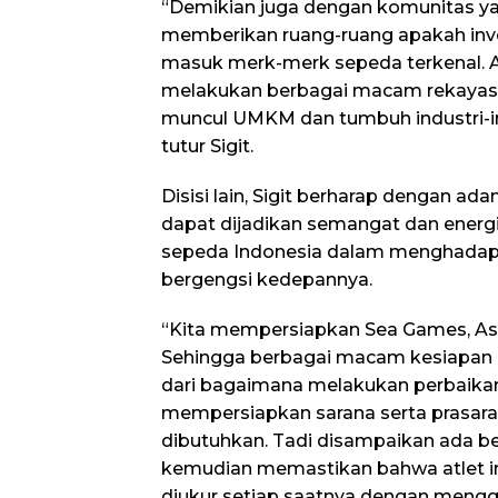
“Demikian juga dengan komunitas y
memberikan ruang-ruang apakah inve
masuk merk-merk sepeda terkenal. A
melakukan berbagai macam rekayasa
muncul UMKM dan tumbuh industri-in
tutur Sigit.
Disisi lain, Sigit berharap dengan a
dapat dijadikan semangat dan energi p
sepeda Indonesia dalam menghadapi 
bergengsi kedepannya.
“Kita mempersiapkan Sea Games, As
Sehingga berbagai macam kesiapan h
dari bagaimana melakukan perbaika
mempersiapkan sarana serta prasa
dibutuhkan. Tadi disampaikan ada 
kemudian memastikan bahwa atlet in
diukur setiap saatnya dengan mengg