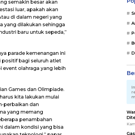
Po
ang semakin besar akan
stasi luar, apakah akan
S
tau di dalam negeri yang
A
 yang dilakukan sehingga
dustri baru untuk sepeda,”
P
B
danya parade kemenangan ini
D
ositif bagi seluruh atlet
event olahraga yang lebih
Ber
I
ian Games dan Olimpiade.
r
arus kita lakukan mulai
m
n-perbaikan dan
rana yang memang
War
Dit
beberapa penambahan
Kam
i dalam kondisi yang bisa
Gas
unakan teknologi,” papar