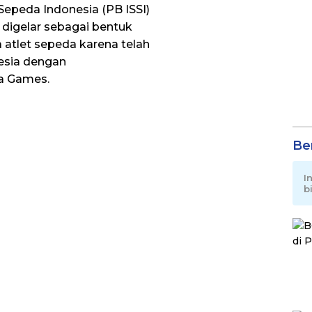
epeda Indonesia (PB ISSI)
digelar sebagai bentuk
 atlet sepeda karena telah
sia dengan
a Games.
Be
I
b