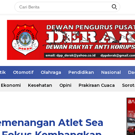
tik
Otomotif
Olahraga
Pendidikan
Nasional
Da
Ekonomi
Kesehatan
Opini
Prakiraan Cuaca
Sorot
emenangan Atlet Sea
i Fokus Kembangkan