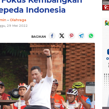
epeda Indonesia
min
-
Olahraga
ggu, 29 Mei 2022
BAGIKAN