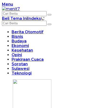
Langsung
Menu
ke
konten
Beli Tema Ini
Indeks
Berita Otomotif
Bisnis
Budaya
Ekonomi
Kesehatan
Opini
Prakiraan Cuaca
Sorotan
Sulawesi
Teknologi