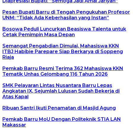
Diapresiasi Bupati: “Semoga Jadi Amal Jariyah”
Pesan Bupati Barru di Tengah Pengukuhan Profesor
UNM: “Tidak Ada Keberhasilan yang Instan”
Bosowa Peduli Luncurkan Beasiswa Talenta untuk
Cetak Pemimpin Masa Depan
Semangat Pengabdian Dimulai, Mahasiswa KKN
ITBJ Habibie Parepare Siap Berkarya di Soppeng
Riaja
Pemkab Barru Resmi Terima 362 Mahasiswa KKN
Tematik Unhas Gelombang 116 Tahun 2026
SMK Pelayaran Lintas Nusantara Barru Lepas
Angkatan IX, Sejumlah Lulusan Sudah Bekerja di
Atas Kapal
Ribuan Santri Ikuti Penamatan di Masjid Agung
Pemkab Barru MoU Dengan Politeknik STIA LAN
Makassar