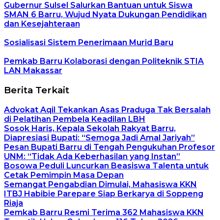
Gubernur Sulsel Salurkan Bantuan untuk Siswa
SMAN 6 Barru, Wujud Nyata Dukungan Pendidikan
dan Kesejahteraan
Sosialisasi Sistem Penerimaan Murid Baru
Pemkab Barru Kolaborasi dengan Politeknik STIA
LAN Makassar
Berita Terkait
Advokat Aqil Tekankan Asas Praduga Tak Bersalah
di Pelatihan Pembela Keadilan LBH
Sosok Haris, Kepala Sekolah Rakyat Barru,
Diapresiasi Bupati: “Semoga Jadi Amal Jariyah”
Pesan Bupati Barru di Tengah Pengukuhan Profesor
UNM: “Tidak Ada Keberhasilan yang Instan”
Bosowa Peduli Luncurkan Beasiswa Talenta untuk
Cetak Pemimpin Masa Depan
Semangat Pengabdian Dimulai, Mahasiswa KKN
ITBJ Habibie Parepare Siap Berkarya di Soppeng
Riaja
Pemkab Barru Resmi Terima 362 Mahasiswa KKN