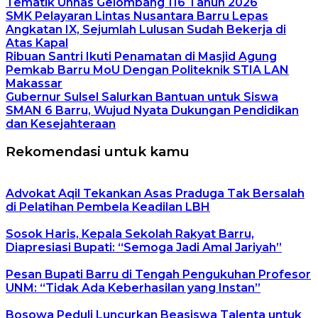
Tematik Unhas Gelombang 116 Tahun 2026
SMK Pelayaran Lintas Nusantara Barru Lepas
Angkatan IX, Sejumlah Lulusan Sudah Bekerja di
Atas Kapal
Ribuan Santri Ikuti Penamatan di Masjid Agung
Pemkab Barru MoU Dengan Politeknik STIA LAN
Makassar
Gubernur Sulsel Salurkan Bantuan untuk Siswa
SMAN 6 Barru, Wujud Nyata Dukungan Pendidikan
dan Kesejahteraan
Rekomendasi untuk kamu
Advokat Aqil Tekankan Asas Praduga Tak Bersalah
di Pelatihan Pembela Keadilan LBH
Sosok Haris, Kepala Sekolah Rakyat Barru,
Diapresiasi Bupati: “Semoga Jadi Amal Jariyah”
Pesan Bupati Barru di Tengah Pengukuhan Profesor
UNM: “Tidak Ada Keberhasilan yang Instan”
Bosowa Peduli Luncurkan Beasiswa Talenta untuk