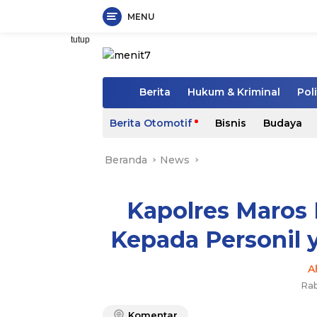
MENU
Langsung
tutup
ke
konten
H
Berita
Hukum & Kriminal
Poli
o
m
Berita Otomotif
Bisnis
Budaya
e
Beranda
News
Kapolres Maros
Kepada Personil 
A
Rab
Komentar