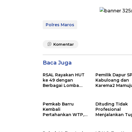
Polres Maros
Komentar
Baca Juga
RSAL Rayakan HUT
Pemilik Dapur S
ke 49 dengan
Kabuloang dan
Berbagai Lomba
Karema2 Mamuj
Olahraga dan Seni,
Gugat BGN
Perkuat Solidaritas
Personel
Pemkab Barru
Dituding Tidak
Kembali
Profesional
Pertahankan WTP,
Menjalankan Tu
11 Kali Berturut turut
Kepala SPPG
Dari BPK RI
Kabuloang Baka
Dilaporkan ke B