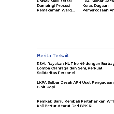
Polsek Mallusetasi
LPAI Sulbar Kec
Pusat
Dampingi Prosesi
Keras Dugaan
Pemakaman Warga
Pemerkosaan A
Jalangnge
oleh Orang Tua 
Tapalang
Berita Terkait
RSAL Rayakan HUT ke 49 dengan Berbagai
Lomba Olahraga dan Seni, Perkuat
Solidaritas Personel
LKPA Sulbar Desak APH Usut Pengadaan
Bibit Kopi
Pemkab Barru Kembali Pertahankan WTP
Kali Berturut turut Dari BPK RI