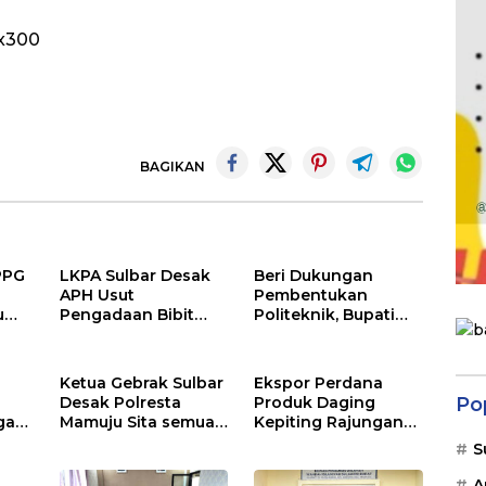
BAGIKAN
PPG
LKPA Sulbar Desak
Beri Dukungan
APH Usut
Pembentukan
u
Pengadaan Bibit
Politeknik, Bupati
Kopi
Majene dan Wabup
Hadiri Forum
Profesor di Jakarta
Ketua Gebrak Sulbar
Ekspor Perdana
Desak Polresta
Produk Daging
Po
gas,
Mamuju Sita semua
Kepiting Rajungan
Excavator Tambang
Olahan PT. Philips
S
l
Ilegal dan Terapkan
Seafood Indonesia
GN
TPPU
Menuju Pasar
A