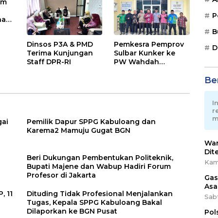
am
ASEAN,
P
nak
di
B
Dinsos P3A & PMD
Pemkesra Pemprov
D
Terima Kunjungan
Sulbar Kunker ke
Staff DPR-RI
PW Wahdah
Islamiyah
Ber
I
r
m
Pemilik Dapur SPPG Kabuloang dan
Karema2 Mamuju Gugat BGN
War
Dit
Beri Dukungan Pembentukan Politeknik,
Kam
Bupati Majene dan Wabup Hadiri Forum
Profesor di Jakarta
Gas
Asa
, 11
Dituding Tidak Profesional Menjalankan
Sab
Tugas, Kepala SPPG Kabuloang Bakal
Dilaporkan ke BGN Pusat
Pol