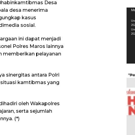
i Bhabinkamtibmas Desa
pala desa menerima
Pem
Me
Vid
ngungkap kasus
Un
imedia sosial.
20
Un
20
argaan ini dapat menjadi
sonel Polres Maros lainnya
an memberikan pelayanan
 sinergitas antara Polri
situasi kamtibmas yang
ihadiri oleh Wakapolres
ajaran, serta sejumlah
nnya. (*)