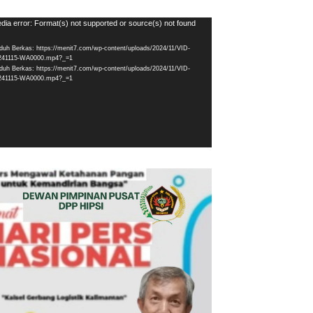
utar
dia error: Format(s) not supported or source(s) not found
eo
duh Berkas: https://menit7.com/wp-content/uploads/2024/11/VID-
241115-WA0000.mp4?_=1
duh Berkas: https://menit7.com/wp-content/uploads/2024/11/VID-
241115-WA0000.mp4?_=1