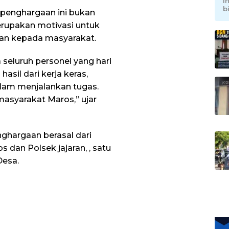
I
b
penghargaan ini bukan
erupakan motivasi untuk
nan kepada masyarakat.
eluruh personel yang hari
asil dari kerja keras,
alam menjalankan tugas.
masyarakat Maros,” ujar
ghargaan berasal dari
s dan Polsek jajaran, , satu
Desa.