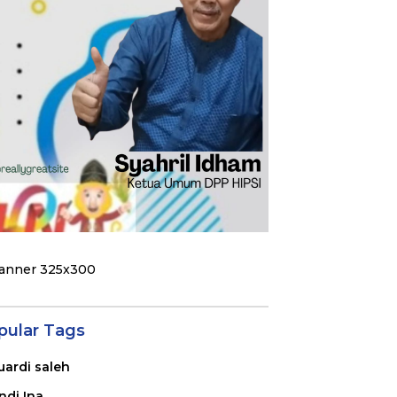
pular Tags
uardi saleh
ndi Ina