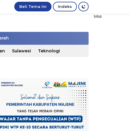
Beli Tema Ini
Indeks
tutup
erah
an
Sulawesi
Teknologi