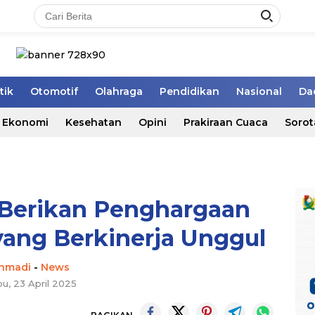
tik
Otomotif
Olahraga
Pendidikan
Nasional
Da
Ekonomi
Kesehatan
Opini
Prakiraan Cuaca
Sorot
 Berikan Penghargaan
yang Berkinerja Unggul
hmadi
-
News
u, 23 April 2025