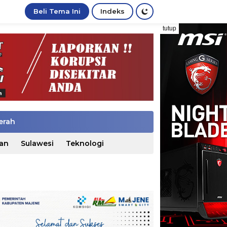
Beli Tema Ini
Indeks
tutup
erah
an
Sulawesi
Teknologi