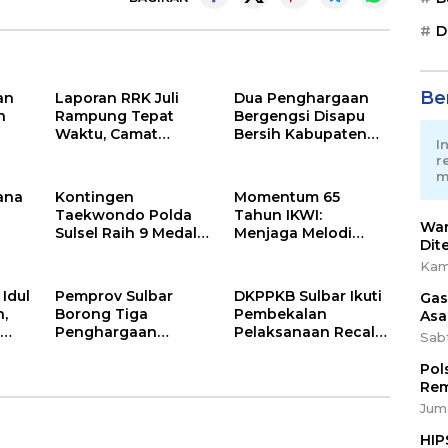
D
Ber
an
Laporan RRK Juli
Dua Penghargaan
n
Rampung Tepat
Bergengsi Disapu
Waktu, Camat
Bersih Kabupaten
I
Soppeng Riaja
Barru di Harganas
r
Apresiasi Sinergi
Sulsel
m
Desa dan Kelurahan
ana
Kontingen
Momentum 65
Taekwondo Polda
Tahun IKWI:
War
Sulsel Raih 9 Medali
Menjaga Melodi
Dit
pada Kejuaraan
Budaya Nusantara
Kam
n
Kapolri Cup Banten
dan Merawat
n
2026
Solidaritas Insan
 Idul
Pemprov Sulbar
DKPPKB Sulbar Ikuti
Gas
Pers
h,
Borong Tiga
Pembekalan
Asa
r
Penghargaan
Pelaksanaan Recall
Sab
kor
Nasional Best
MP-ASI oleh
Human Capital
Kemenkes RI
Pol
Awards 2026
Rem
Juma
HIP