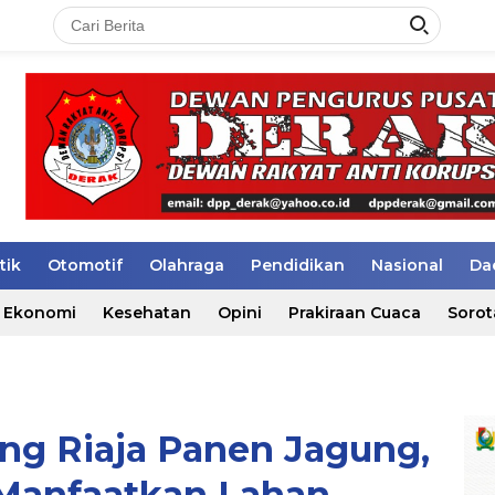
tik
Otomotif
Olahraga
Pendidikan
Nasional
Da
Ekonomi
Kesehatan
Opini
Prakiraan Cuaca
Sorot
g Riaja Panen Jagung,
Manfaatkan Lahan