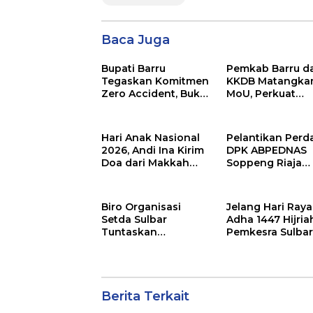
Baca Juga
Bupati Barru
Pemkab Barru d
Tegaskan Komitmen
KKDB Matangka
Zero Accident, Buka
MoU, Perkuat
Pelatihan Sertifikasi
Investasi dan
Supervisor K3
Pembangunan
Konstruksi
Daerah
Hari Anak Nasional
Pelantikan Perd
2026, Andi Ina Kirim
DPK ABPEDNAS
Doa dari Makkah
Soppeng Riaja
untuk Anak-Anak
Resmi Digelar,
Barru
Camat Tekanka
Sinergi Wujudka
Biro Organisasi
Jelang Hari Raya
Desa Maju
Setda Sulbar
Adha 1447 Hijria
Tuntaskan
Pemkesra Sulba
Penyusunan
Kumpulkan 17 E
Indikator Kinerja
Sapi
Perangkat Daerah
Berita Terkait