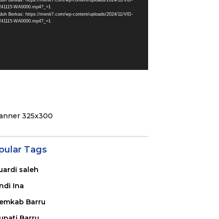
duh Berkas: https://menit7.com/wp-content/uploads/2024/11/VID-
241115-WA0000.mp4?_=1
duh Berkas: https://menit7.com/wp-content/uploads/2024/11/VID-
241115-WA0000.mp4?_=1
pular Tags
uardi saleh
ndi Ina
emkab Barru
upati Barru