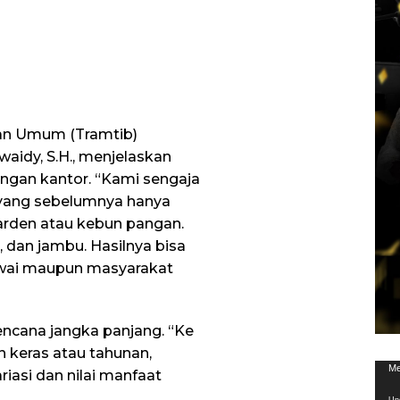
ban Umum (Tramtib)
aidy, S.H., menjelaskan
ungan kantor. “Kami sengaja
yang sebelumnya hanya
arden atau kebun pangan.
 dan jambu. Hasilnya bisa
wai maupun masyarakat
encana jangka panjang. “Ke
keras atau tahunan,
Pem
Me
asi dan nilai manfaat
Vid