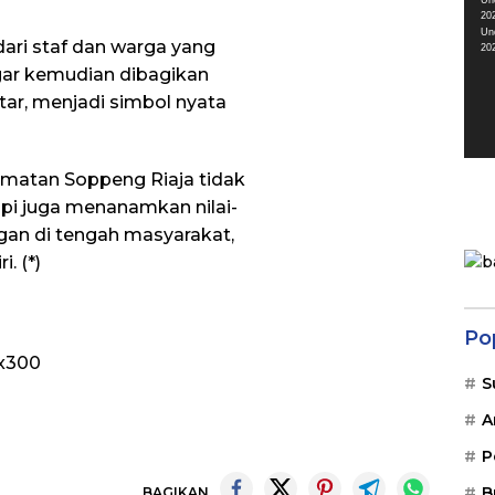
Un
20
Un
dari staf dan warga yang
20
gar kemudian dibagikan
ar, menjadi simbol nyata
amatan Soppeng Riaja tidak
pi juga menanamkan nilai-
gan di tengah masyarakat,
. (*)
Po
S
A
P
B
BAGIKAN