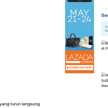
Be
I
b
 yang turun langsung