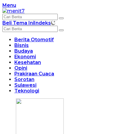
Langsung
Menu
ke
konten
Beli Tema Ini
Indeks
Berita Otomotif
Bisnis
Budaya
Ekonomi
Kesehatan
Opini
Prakiraan Cuaca
Sorotan
Sulawesi
Teknologi