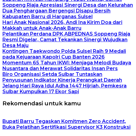
Soppeng Riaja Apresiasi Sinergi Desa dan Kelurahan
Dua Penghargaan Bergengsi Disapu Bersih
Kabupaten Barru di Harganas Sulsel
Hari Anak Nasional 2026, Andi Ina Kirim Doa dari
Makkah untuk Anak-Anak Barru
Pelantikan Perdana DPK ABPEDNAS Soppeng Riaja
Resmi Digelar, Camat Tekankan Sinergi Wujudkan
Desa Maju
Kontingen Taekwondo Polda Sulsel Raih 9 Medali
pada Kejuaraan Kapolri Cup Banten 2026
Momentum 65 Tahun IKWI: Menjaga Melodi Budaya
Nusantara dan Merawat Solidaritas Insan Pers
Biro Organisasi Setda Sulbar Tuntaskan
Penyusunan Indikator Kinerja Perangkat Daerah
Jelang Hari Raya Idul Adha 1447 Hijriah, Pemkesra
Sulbar Kumpulkan 17 Ekor Sapi
Rekomendasi untuk kamu
Bupati Barru Tegaskan Komitmen Zero Accident,
Buka Pelatihan Sertifikasi Supervisor K3 Konstruksi