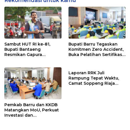
Rekomendasi untuk kamu
Sambut HUT RI ke-81,
Bupati Barru Tegaskan
Bupati Bantaeng
Komitmen Zero Accident,
Resmikan Gapura
Buka Pelatihan Sertifikasi
Kampung Bissampole
Supervisor K3 Konstruksi
Laporan RRK Juli
Rampung Tepat Waktu,
Camat Soppeng Riaja
Apresiasi Sinergi Desa
dan Kelurahan
Pemkab Barru dan KKDB
Matangkan MoU, Perkuat
Investasi dan
Pembangunan Daerah