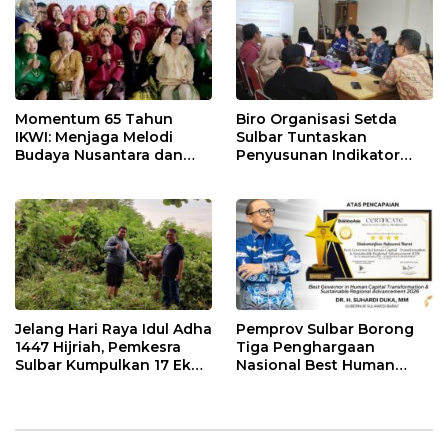
Momentum 65 Tahun
Biro Organisasi Setda
IKWI: Menjaga Melodi
Sulbar Tuntaskan
Budaya Nusantara dan
Penyusunan Indikator
Merawat Solidaritas Insan
Kinerja Perangkat Daerah
Pers
Jelang Hari Raya Idul Adha
Pemprov Sulbar Borong
1447 Hijriah, Pemkesra
Tiga Penghargaan
Sulbar Kumpulkan 17 Ekor
Nasional Best Human
Sapi
Capital Awards 2026