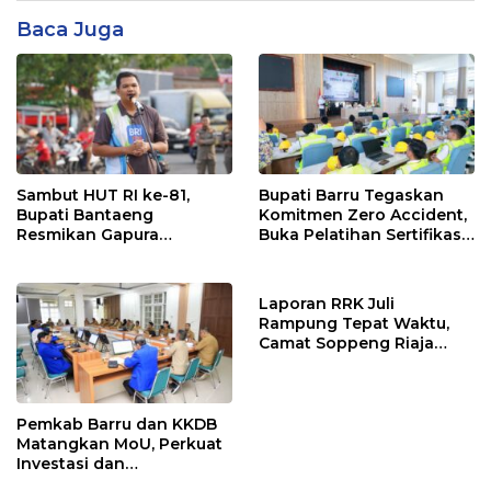
Baca Juga
Sambut HUT RI ke-81,
Bupati Barru Tegaskan
Bupati Bantaeng
Komitmen Zero Accident,
Resmikan Gapura
Buka Pelatihan Sertifikasi
Kampung Bissampole
Supervisor K3 Konstruksi
Laporan RRK Juli
Rampung Tepat Waktu,
Camat Soppeng Riaja
Apresiasi Sinergi Desa
dan Kelurahan
Pemkab Barru dan KKDB
Matangkan MoU, Perkuat
Investasi dan
Pembangunan Daerah