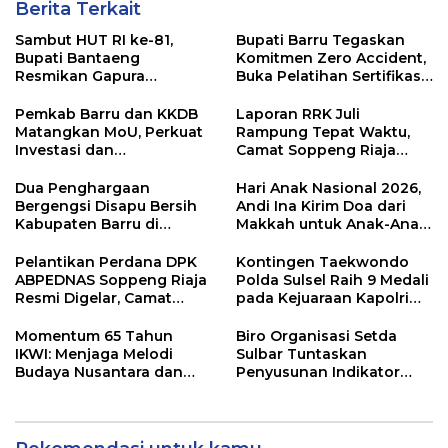
Berita Terkait
Sambut HUT RI ke-81,
Bupati Barru Tegaskan
Bupati Bantaeng
Komitmen Zero Accident,
Resmikan Gapura
Buka Pelatihan Sertifikasi
Kampung Bissampole
Supervisor K3 Konstruksi
Pemkab Barru dan KKDB
Laporan RRK Juli
Matangkan MoU, Perkuat
Rampung Tepat Waktu,
Investasi dan
Camat Soppeng Riaja
Pembangunan Daerah
Apresiasi Sinergi Desa
dan Kelurahan
Dua Penghargaan
Hari Anak Nasional 2026,
Bergengsi Disapu Bersih
Andi Ina Kirim Doa dari
Kabupaten Barru di
Makkah untuk Anak-Anak
Harganas Sulsel
Barru
Pelantikan Perdana DPK
Kontingen Taekwondo
ABPEDNAS Soppeng Riaja
Polda Sulsel Raih 9 Medali
Resmi Digelar, Camat
pada Kejuaraan Kapolri
Tekankan Sinergi
Cup Banten 2026
Wujudkan Desa Maju
Momentum 65 Tahun
Biro Organisasi Setda
IKWI: Menjaga Melodi
Sulbar Tuntaskan
Budaya Nusantara dan
Penyusunan Indikator
Merawat Solidaritas Insan
Kinerja Perangkat Daerah
Pers