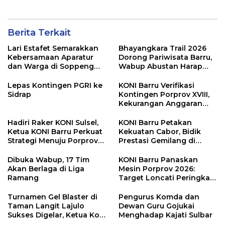
Berita Terkait
Lari Estafet Semarakkan
Bhayangkara Trail 2026
Kebersamaan Aparatur
Dorong Pariwisata Barru,
dan Warga di Soppeng
Wabup Abustan Harap
Riaja
Jadi Agenda Tahunan
Lepas Kontingen PGRI ke
KONI Barru Verifikasi
Sidrap
Kontingen Porprov XVIII,
Kekurangan Anggaran
Rp700 Juta Jadi Sorotan
Hadiri Raker KONI Sulsel,
KONI Barru Petakan
Ketua KONI Barru Perkuat
Kekuatan Cabor, Bidik
Strategi Menuju Porprov
Prestasi Gemilang di
2026
Porprov Sulsel 2026
Dibuka Wabup, 17 Tim
KONI Barru Panaskan
Akan Berlaga di Liga
Mesin Porprov 2026:
Ramang
Target Loncati Peringkat
14
Turnamen Gel Blaster di
Pengurus Komda dan
Taman Langit Lajulo
Dewan Guru Gojukai
Sukses Digelar, Ketua Koni
Menghadap Kajati Sulbar
Apresiasi