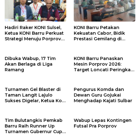
Hadiri Raker KONI Sulsel,
KONI Barru Petakan
Ketua KONI Barru Perkuat
Kekuatan Cabor, Bidik
Strategi Menuju Porprov
Prestasi Gemilang di
2026
Porprov Sulsel 2026
Dibuka Wabup, 17 Tim
KONI Barru Panaskan
Akan Berlaga di Liga
Mesin Porprov 2026:
Ramang
Target Loncati Peringkat
14
Turnamen Gel Blaster di
Pengurus Komda dan
Taman Langit Lajulo
Dewan Guru Gojukai
Sukses Digelar, Ketua Koni
Menghadap Kajati Sulbar
Apresiasi
Tim Bulutangkis Pemkab
Wabup Lepas Kontingen
Barru Raih Runner Up
Futsal Pra Porprov
Turnamen Gubernur Cup
2025