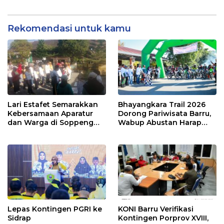
Rekomendasi untuk kamu
Lari Estafet Semarakkan
Bhayangkara Trail 2026
Kebersamaan Aparatur
Dorong Pariwisata Barru,
dan Warga di Soppeng
Wabup Abustan Harap
Riaja
Jadi Agenda Tahunan
Lepas Kontingen PGRI ke
KONI Barru Verifikasi
Sidrap
Kontingen Porprov XVIII,