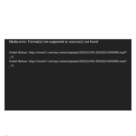
Pemutar
Media error: Format(s) not supported or source(s) not found
Video
Unduh Berkas: https://menit7.com/wp-content/uploads/2024/11/VID-20241115-WA0000.mp4?
_=1
Unduh Berkas: https://menit7.com/wp-content/uploads/2024/11/VID-20241115-WA0000.mp4?
_=1