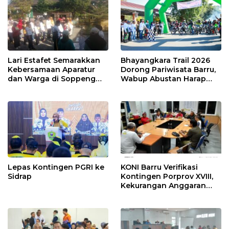
Lari Estafet Semarakkan
Bhayangkara Trail 2026
Kebersamaan Aparatur
Dorong Pariwisata Barru,
dan Warga di Soppeng
Wabup Abustan Harap
Riaja
Jadi Agenda Tahunan
Lepas Kontingen PGRI ke
KONI Barru Verifikasi
Sidrap
Kontingen Porprov XVIII,
Kekurangan Anggaran
Rp700 Juta Jadi Sorotan