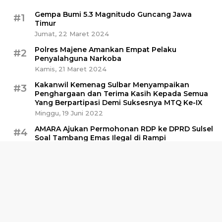
Gempa Bumi 5.3 Magnitudo Guncang Jawa
#1
Timur
Jumat, 22 Maret 2024
Polres Majene Amankan Empat Pelaku
#2
Penyalahguna Narkoba
Kamis, 21 Maret 2024
Kakanwil Kemenag Sulbar Menyampaikan
#3
Penghargaan dan Terima Kasih Kepada Semua
Yang Berpartipasi Demi Suksesnya MTQ Ke-IX
Minggu, 19 Juni 2022
AMARA Ajukan Permohonan RDP ke DPRD Sulsel
#4
Soal Tambang Emas Ilegal di Rampi
Selasa, 16 Mei 2023
Polisi Amankan Sabu 30 Kg di Pelabuhan
#5
Awerange Barru
Minggu, 28 April 2024
Kalaksa BPBD Sulbar: Dana Stimulan Gempa
#6
Belum Ada yang Turun
Selasa, 8 Oktober 2024