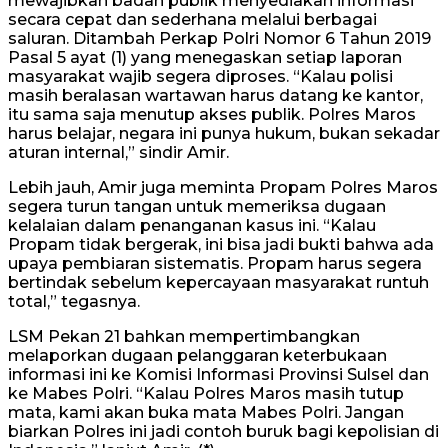
mewajibkan badan publik menyediakan informasi
secara cepat dan sederhana melalui berbagai
saluran. Ditambah Perkap Polri Nomor 6 Tahun 2019
Pasal 5 ayat (1) yang menegaskan setiap laporan
masyarakat wajib segera diproses. “Kalau polisi
masih beralasan wartawan harus datang ke kantor,
itu sama saja menutup akses publik. Polres Maros
harus belajar, negara ini punya hukum, bukan sekadar
aturan internal,” sindir Amir.
Lebih jauh, Amir juga meminta Propam Polres Maros
segera turun tangan untuk memeriksa dugaan
kelalaian dalam penanganan kasus ini. “Kalau
Propam tidak bergerak, ini bisa jadi bukti bahwa ada
upaya pembiaran sistematis. Propam harus segera
bertindak sebelum kepercayaan masyarakat runtuh
total,” tegasnya.
LSM Pekan 21 bahkan mempertimbangkan
melaporkan dugaan pelanggaran keterbukaan
informasi ini ke Komisi Informasi Provinsi Sulsel dan
ke Mabes Polri. “Kalau Polres Maros masih tutup
mata, kami akan buka mata Mabes Polri. Jangan
biarkan Polres ini jadi contoh buruk bagi kepolisian di