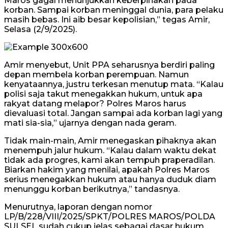
Maros gagal menunjukkan keberpihakan pada
korban. Sampai korban meninggal dunia, para pelaku
masih bebas. Ini aib besar kepolisian,” tegas Amir,
Selasa (2/9/2025).
Amir menyebut, Unit PPA seharusnya berdiri paling
depan membela korban perempuan. Namun
kenyataannya, justru terkesan menutup mata. “Kalau
polisi saja takut menegakkan hukum, untuk apa
rakyat datang melapor? Polres Maros harus
dievaluasi total. Jangan sampai ada korban lagi yang
mati sia-sia,” ujarnya dengan nada geram.
Tidak main-main, Amir menegaskan pihaknya akan
menempuh jalur hukum. “Kalau dalam waktu dekat
tidak ada progres, kami akan tempuh praperadilan.
Biarkan hakim yang menilai, apakah Polres Maros
serius menegakkan hukum atau hanya duduk diam
menunggu korban berikutnya,” tandasnya.
Menurutnya, laporan dengan nomor
LP/B/228/VIII/2025/SPKT/POLRES MAROS/POLDA
SULSEL sudah cukup jelas sebagai dasar hukum.