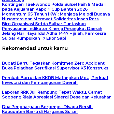
Kontingen Taekwondo Polda Sulsel Raih 9 Medali
pada Kejuaraan Kapolri Cup Banten 2026
Momentum 65 Tahun IKWI: Menjaga Melodi Budaya
Nusantara dan Merawat Solidaritas Insan Pers
Biro Organisasi Setda Sulbar Tuntaskan
Penyusunan Indikator Kinerja Perangkat Daerah
Jelang Hari Raya Idul Adha 1447 Hijriah, Pemkesra
Sulbar Kumpulkan 17 Ekor Sapi
Rekomendasi untuk kamu
Bupati Barru Tegaskan Komitmen Zero Accident,
Buka Pelatihan Sertifikasi Supervisor K3 Konstruksi
Pemkab Barru dan KKDB Matangkan MoU, Perkuat
Investasi dan Pembangunan Daerah
Laporan RRK Juli Rampung Tepat Waktu, Camat
Soppeng Riaja Apresiasi Sinergi Desa dan Kelurahan
Dua Penghargaan Bergengsi Disapu Bersih
Kabupaten Barru di Harganas Sulsel