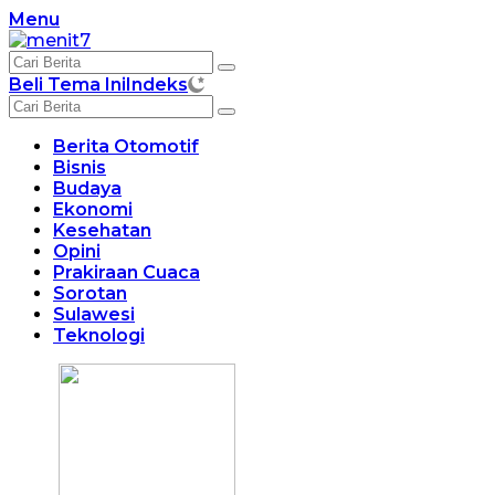
Langsung
Menu
ke
konten
Beli Tema Ini
Indeks
Berita Otomotif
Bisnis
Budaya
Ekonomi
Kesehatan
Opini
Prakiraan Cuaca
Sorotan
Sulawesi
Teknologi