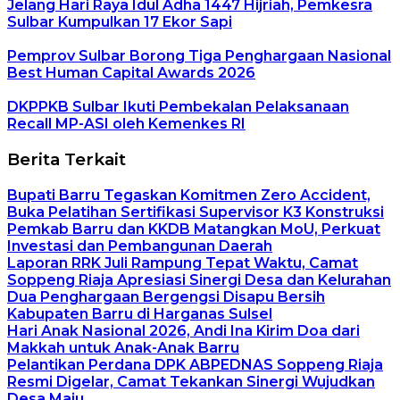
Jelang Hari Raya Idul Adha 1447 Hijriah, Pemkesra
Sulbar Kumpulkan 17 Ekor Sapi
Pemprov Sulbar Borong Tiga Penghargaan Nasional
Best Human Capital Awards 2026
DKPPKB Sulbar Ikuti Pembekalan Pelaksanaan
Recall MP-ASI oleh Kemenkes RI
Berita Terkait
Bupati Barru Tegaskan Komitmen Zero Accident,
Buka Pelatihan Sertifikasi Supervisor K3 Konstruksi
Pemkab Barru dan KKDB Matangkan MoU, Perkuat
Investasi dan Pembangunan Daerah
Laporan RRK Juli Rampung Tepat Waktu, Camat
Soppeng Riaja Apresiasi Sinergi Desa dan Kelurahan
Dua Penghargaan Bergengsi Disapu Bersih
Kabupaten Barru di Harganas Sulsel
Hari Anak Nasional 2026, Andi Ina Kirim Doa dari
Makkah untuk Anak-Anak Barru
Pelantikan Perdana DPK ABPEDNAS Soppeng Riaja
Resmi Digelar, Camat Tekankan Sinergi Wujudkan
Desa Maju