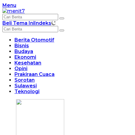
Langsung
Menu
ke
konten
Beli Tema Ini
Indeks
Berita Otomotif
Bisnis
Budaya
Ekonomi
Kesehatan
Opini
Prakiraan Cuaca
Sorotan
Sulawesi
Teknologi