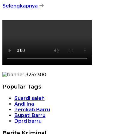
Selengkapnya
Popular Tags
Suardi saleh
Andi Ina
Pemkab Barru
Bupati Barru
Dprd barru
Berita Kriminal