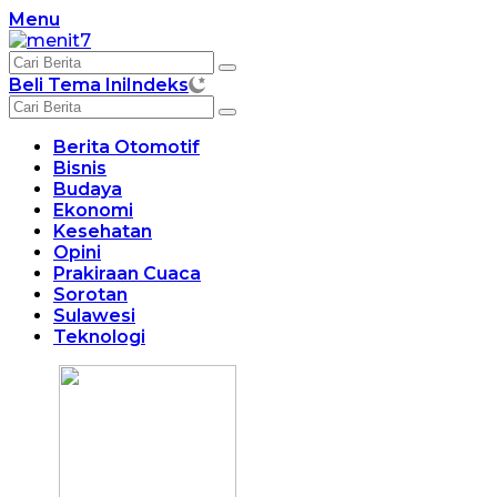
Langsung
Menu
ke
konten
Beli Tema Ini
Indeks
Berita Otomotif
Bisnis
Budaya
Ekonomi
Kesehatan
Opini
Prakiraan Cuaca
Sorotan
Sulawesi
Teknologi